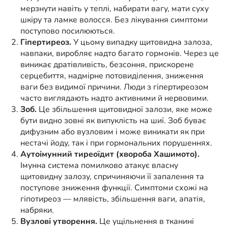
мерзнути навіть у теплі, набирати вагу, мати суху
шкіру та ламке волосся. Без лікування симптоми
поступово посилюються.
Гіпертиреоз.
У цьому випадку щитовидна залоза,
навпаки, виробляє надто багато гормонів. Через це
виникає дратівливість, безсоння, прискорене
серцебиття, надмірне потовиділення, зниження
ваги без видимої причини. Люди з гіпертиреозом
часто виглядають надто активними й нервовими.
Зоб.
Це збільшення щитовидної залози, яке може
бути видно зовні як випуклість на шиї. Зоб буває
дифузним або вузловим і може виникати як при
нестачі йоду, так і при гормональних порушеннях.
Аутоімунний тиреоїдит (хвороба Хашимото).
Імунна система помилково атакує власну
щитовидну залозу, спричиняючи її запалення та
поступове зниження функції. Симптоми схожі на
гіпотиреоз — млявість, збільшення ваги, апатія,
набряки.
Вузлові утворення.
Це ущільнення в тканині