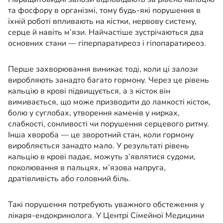
та фосфору в організмі, тому будь-які порушення в
їхній роботі впливають на кістки, нервову систему,
серце й навіть м’язи. Найчастіше зустрічаються два
основних стани — гіперпаратиреоз і гіпопаратиреоз.
Перше захворювання виникає тоді, коли ці залози
виробляють занадто багато гормону. Через це рівень
кальцію в крові підвищується, а з кісток він
вимивається, що може призводити до ламкості кісток,
болю у суглобах, утворення каменів у нирках,
слабкості, сонливості чи порушення серцевого ритму.
Інша хвороба — це зворотний стан, коли гормону
виробляється занадто мало. У результаті рівень
кальцію в крові падає, можуть з’являтися судоми,
поколювання в пальцях, м’язова напруга,
дратівливість або головний біль.
Такі порушення потребують уважного обстеження у
лікаря-ендокринолога. У Центрі Сімейної Медицини