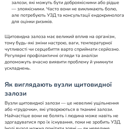
залози, які можуть бути доброякісними або рідше
— злоякісними. Часто вони не викликають болю,
але потребують УЗД та консультації ендокринолога
для оцінки ризиків.
Щитовидна залоза має великий вплив на організм,
тому будь-які зміни настрою, ваги, температурної
чутливості чи серцебиття варто сприймати серйозно.
Регулярні профілактичні огляди та аналізи
допоможуть вчасно виявити проблему й уникнути
ускладнень.
Як виглядають вузли щитовидної
залози
Вузли щитовидної залози — це невеликі ущільнення
або «грудочки», які утворюються в тканині залози.
Найчастіше вони не болять і людина може навіть не
здогадуватися про їх існування, поки не зробить УЗД.
Іноді вузол можна помітити зовні — як невелике