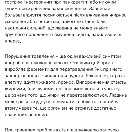
гострим і нестерпним при панкреатиті або ниючим і
тупим при хронічних захворюваннях. Зазвичай
больові відчуття посилюються після вживання жирної,
смаженої або гострої їжі, алкоголю. Іноді біль
настільки сильний, що людина не може знайти
зручного положення і змушена сидіти, нахилившись
вперед.
Порушення травлення – ще один важливий симптом
хвороб підшлункової залози. Оскільки цей орган
виробляє ферменти для перетравлення їжі, при його
захворюваннях з’являється нудота, блювання, втрата
апетиту, здуття живота, пронос. Випорожнення стають
жирними, блискучими, погано змиваються з унітазу –
це ознака того, що жири не перетравлюються. Людина
може різко схуднути, відчувати слабкість і постійну
втому через те, що організм не отримує достатньо
поживних речовин.
При тривалих проблемах із підшлунковою залозою