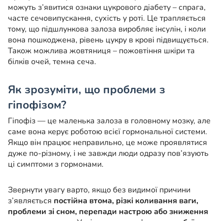
можуть з’явитися ознаки цукрового діабету – спрага,
часте сечовипускання, сухість у роті. Це трапляється
тому, що підшлункова залоза виробляє інсулін, і коли
вона пошкоджена, рівень цукру в крові підвищується.
Також можлива жовтяниця – пожовтіння шкіри та
білків очей, темна сеча.
Як зрозуміти, що проблеми з
гіпофізом?
Гіпофіз — це маленька залоза в головному мозку, але
саме вона керує роботою всієї гормональної системи.
Якщо він працює неправильно, це може проявлятися
дуже по-різному, і не завжди люди одразу пов’язують
ці симптоми з гормонами.
Звернути увагу варто, якщо без видимої причини
з’являється
постійна втома, різкі коливання ваги,
проблеми зі сном, перепади настрою або зниження