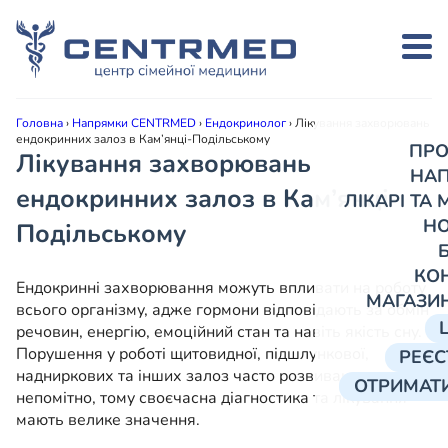
Головна
›
Напрямки CENTRMED
›
Ендокринолог
›
Лікування захворювань
ендокринних залоз в Кам’янці-Подільському
ПРО
Лікування захворювань
НА
ендокринних залоз в Кам’янці-
ЛІКАРІ ТА
Н
Подільському
КО
Ендокринні захворювання можуть впливати на роботу
МАГАЗИ
всього організму, адже гормони відповідають за обмін
речовин, енергію, емоційний стан та навіть якість сну.
Порушення у роботі щитовидної, підшлункової,
РЕЄС
надниркових та інших залоз часто розвиваються
ОТРИМАТИ
непомітно, тому своєчасна діагностика та лікування
мають велике значення.