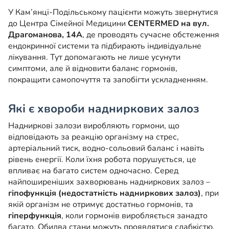
У Кам’янці-Подільському пацієнти можуть звернутися
до Центра Сімейної Медицини
CENTERMED на вул.
Драгоманова, 14А
, де проводять сучасне обстеження
ендокринної системи та підбирають індивідуальне
лікування. Тут допомагають не лише усунути
симптоми, але й відновити баланс гормонів,
покращити самопочуття та запобігти ускладненням.
Які є хвороби надниркових залоз
Надниркові залози виробляють гормони, що
відповідають за реакцію організму на стрес,
артеріальний тиск, водно-сольовий баланс і навіть
рівень енергії. Коли їхня робота порушується, це
впливає на багато систем одночасно. Серед
найпоширеніших захворювань надниркових залоз –
гіпофункція (недостатність надниркових залоз)
, при
якій організм не отримує достатньо гормонів, та
гіперфункція
, коли гормонів виробляється занадто
багато. Обидва стани можуть проявлятися слабкістю,