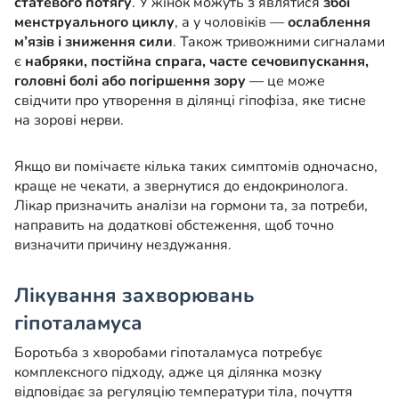
статевого потягу
. У жінок можуть з’являтися
збої
менструального циклу
, а у чоловіків —
ослаблення
м’язів і зниження сили
. Також тривожними сигналами
є
набряки, постійна спрага, часте сечовипускання,
головні болі або погіршення зору
— це може
свідчити про утворення в ділянці гіпофіза, яке тисне
на зорові нерви.
Якщо ви помічаєте кілька таких симптомів одночасно,
краще не чекати, а звернутися до ендокринолога.
Лікар призначить аналізи на гормони та, за потреби,
направить на додаткові обстеження, щоб точно
визначити причину нездужання.
Лікування захворювань
гіпоталамуса
Боротьба з хворобами гіпоталамуса потребує
комплексного підходу, адже ця ділянка мозку
відповідає за регуляцію температури тіла, почуття