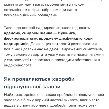
різкими змінами ваги, проблемами з тиском,
потемнінням шкіри, набряками чи навіть
психоемоційними розладами.
Також до хвороб надниркових залоз відносять
аденому
,
синдром Іценка — Кушинга
,
феохромоцитому
,
вроджену дисфункцію кори
наднирників
. Деякі з цих патологій розвиваються
повільно і довгий час не дають виражених симптомів,
тому важливо звертати увагу навіть на незначні зміни
у самопочутті та своєчасно проходити обстеження в
ендокринолога.
Як проявляються хвороби
підшлункової залози
Найхарактернішою ознакою проблем із підшлунковою
залозою є біль у верхній частині живота, який часто
віддає в спину або ліве підребер’я. Біль може бути