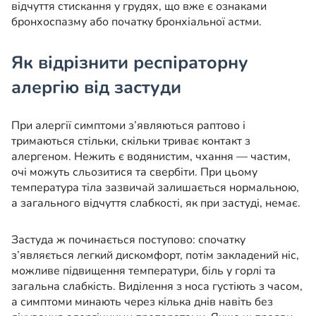
відчуття стискання у грудях, що вже є ознаками
бронхоспазму або початку бронхіальної астми.
Як відрізнити респіраторну
алергію від застуди
При алергії симптоми з’являються раптово і
тримаються стільки, скільки триває контакт з
алергеном. Нежить є водянистим, чхання — частим,
очі можуть сльозитися та свербіти. При цьому
температура тіла зазвичай залишається нормальною,
а загального відчуття слабкості, як при застуді, немає.
Застуда ж починається поступово: спочатку
з’являється легкий дискомфорт, потім закладений ніс,
можливе підвищення температури, біль у горлі та
загальна слабкість. Виділення з носа густіють з часом,
а симптоми минають через кілька днів навіть без