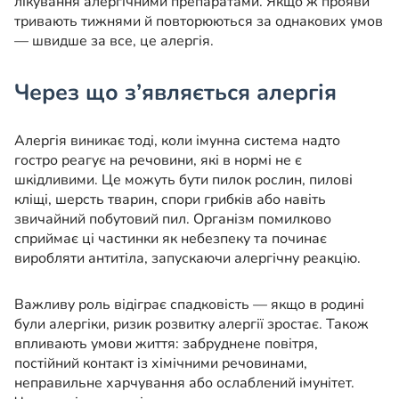
лікування алергічними препаратами. Якщо ж прояви
тривають тижнями й повторюються за однакових умов
— швидше за все, це алергія.
Через що з’являється алергія
Алергія виникає тоді, коли імунна система надто
гостро реагує на речовини, які в нормі не є
шкідливими. Це можуть бути пилок рослин, пилові
кліщі, шерсть тварин, спори грибків або навіть
звичайний побутовий пил. Організм помилково
сприймає ці частинки як небезпеку та починає
виробляти антитіла, запускаючи алергічну реакцію.
Важливу роль відіграє спадковість — якщо в родині
були алергіки, ризик розвитку алергії зростає. Також
впливають умови життя: забруднене повітря,
постійний контакт із хімічними речовинами,
неправильне харчування або ослаблений імунітет.