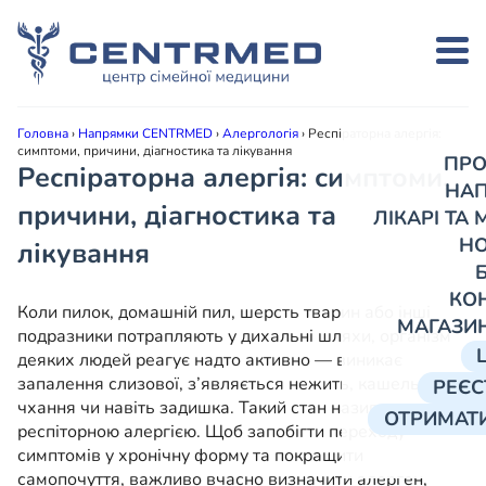
Головна
›
Напрямки CENTRMED
›
Алергологія
›
Респіраторна алергія:
симптоми, причини, діагностика та лікування
ПРО
Респіраторна алергія: симптоми,
НА
причини, діагностика та
ЛІКАРІ ТА
Н
лікування
КО
Коли пилок, домашній пил, шерсть тварин або інші
МАГАЗИ
подразники потрапляють у дихальні шляхи, організм
деяких людей реагує надто активно — виникає
запалення слизової, з’являється нежить, кашель,
РЕЄС
чхання чи навіть задишка. Такий стан називають
ОТРИМАТИ
респіторною алергією. Щоб запобігти переходу
симптомів у хронічну форму та покращити
самопочуття, важливо вчасно визначити алерген,