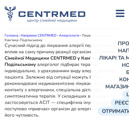
Головна
›
Напрямки CENTRMED
›
Алергологія
›
Лікування алергії у
Кам’янці-Подільському
ПРО
Сучасний підхід до лікування алергії передбачає
НА
вплив на саму причину реакції організму. У
Центрі
ЛІКАРІ ТА
Сімейної Медицини CENTRMED у Кам’янці-
Подільському
алерголог підбирає терапію
Н
індивідуально, з урахуванням виду алергії та стану
пацієнта. Залежно від ситуації можуть бути
КО
рекомендовані медикаментозне лікування, уникнення
МАГАЗИ
контакту з алергенами, спеціальна дієта або
симптоматична терапія. У складніших випадках
застосовується АСІТ — специфічна імунотерапія, яка
РЕЄС
поступово «привчає» організм до алергену та знижує
ОТРИМАТИ
його чутливість.