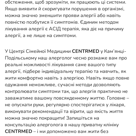
обстеження, щоб зрозуміти, як працюють ці системи.
Якщо виявити й скоригувати порушення в організмі,
можна значно зменшити прояви алергії або навіть
повністю позбутися її симптомів. Єдиним методом
лікування алергії є АСІД терапія, яка діє на причину
алергії, а не лише на симптоми.
У Центрі Сімейної Медицини
CENTRMED
у Кам’янці-
Подільському наш алерголог чесно розкаже вам про
реальні можливості лікування саме вашого типу
алергії, підбере індивідуальну терапію та навчить, як
жити комфортно навіть з алергією. Навіть якщо повне
одужання неможливе, сучасні методи дозволяють
контролювати симптоми так, що алергія практично не
заважатиме вашому повсякденному життю. Головне –
не опускати руки, регулярно спостерігатися у лікаря,
виконувати рекомендації та вірити, що якість життя
можна значно покращити! Запишіться на
консультацію алерголога в нашу приватну клініку
CENTRMED
– і ми допоможемо вам жити без