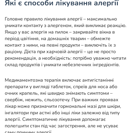
Які є способи лікування алергії
Головне правило лікування алергії – максимально
уникати контакту з алергеном, який викликає реакцію.
Якщо у вас алергія на пилок – закривайте вікна в
період цвітіння, на домашніх тварин – обмежте
контакт з ними, на певні продукти – виключіть їх з
раціону. Дієта при харчовій алергії – це не просто
рекомендація, а необхідність: потрібно уважно читати
склад продуктів і уникати небезпечних інгредієнтів.
Медикаментозна терапія включає антигістамінні
препарати у вигляді таблеток, спреїв для носа або
очних крапель, які швидко знімають симптоми –
свербіж, нежить, сльозотечу. При важких проявах
лікар може призначити гормональні мазі для шкіри,
інгалятори при астмі або інші ліки залежно від типу
алергії. Симптоматичне лікування допомагає
полегшити стан під час загострення, але не усуває
саму причину алергії.