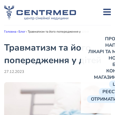
Головна
›
Блог
›
Травматизм та його попередження у дітей
ПРО
Травматизм та його
НА
ЛІКАРІ ТА
попередження у дітей
Н
КО
27.12.2023
МАГАЗИ
РЕЄС
ОТРИМАТИ