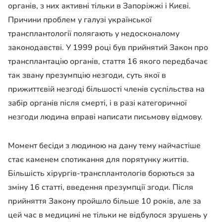
органів, з них активні тільки в Запоріжжі і Києві.
Причини проблем у галузі української
трансплантології полягають у недосконалому
законодавстві. У 1999 році був прийнятий Закон про
трансплантацію органів, стаття 16 якого передбачає
так звану презумпцію незгоди, суть якої в
прижиттєвій незгоді більшості членів суспільства на
забір органів після смерті, і в разі категоричної
незгоди людина вправі написати письмову відмову.
Момент бесіди з людиною на дану тему найчастіше
стає каменем спотикання для порятунку життів.
Більшість хірургів-трансплантологів борються за
зміну 16 статті, введення презумпції згоди. Після
прийняття Закону пройшло більше 10 років, але за
цей час в медицині не тільки не відбулося зрушень у