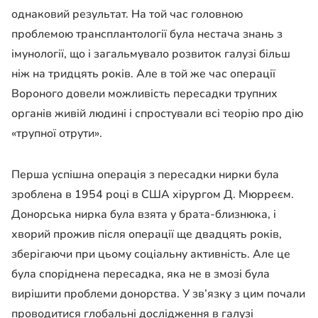
однаковий результат. На той час головною
проблемою трансплантології була нестача знань з
імунології, що і загальмувало розвиток галузі більш
ніж на тридцять років. Але в той же час операції
Вороного довели можливість пересадки трупних
органів живій людині і спростували всі теорію про дію
«трупної отрути».
Перша успішна операція з пересадки нирки була
зроблена в 1954 році в США хірургом Д. Мюрреєм.
Донорська нирка була взята у брата-близнюка, і
хворий прожив після операції ще двадцять років,
зберігаючи при цьому соціальну активність. Але це
була споріднена пересадка, яка не в змозі була
вирішити проблеми донорства. У зв’язку з цим почали
проводитися глобальні дослідження в галузі