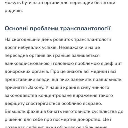
можуть бути взяті органи для пересадки без згоди
родичів.
Основні проблеми трансплантології
На сьогоднішній день розвиток трансплантології
досяг небувалих успіхів. Незважаючи на це
пересадка органів як і раніше залишається
важкоздійснюваною і головною проблемою є дефіцит
донорських органів. Про це знають всі медики і всі
представники влади, від яких залежить правильність
прийняття Закону. У нашій країні в силу чинного
законодавства концентроване вираження такого
дефіциту спостерігається особливо яскраво.
Більшість фахівців бачать неготовність суспільства до
рішення для себе про посмертне донорство. Це і
розвиває дефіцит, який обумовлює збільшення