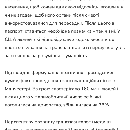
населення, щоб кожен дав свою відповідь, згоден він
чи не згоден, щоб його органи після смерті
використовувалися для пересадки. Після цього в
паспорті ставиться необхідна позначка – так чи ні. У
США людей, які відповідають згодою, вносять до
листа очікування на трансплантацію в першу чергу, як
заохочення за розуміння і гуманність.
Підтвердив формування позитивної громадської
думки факт проведення трансплантаційних ігор в
Манчестері. За грою спостерігало 160 млн. людей і
після цього у Великобританії число осіб, які
погодилися на донорство, збільшилася на 36%.
Перспективу розвитку трансплантології медики
бачать у ксенотрансплантації і подальшій розробці