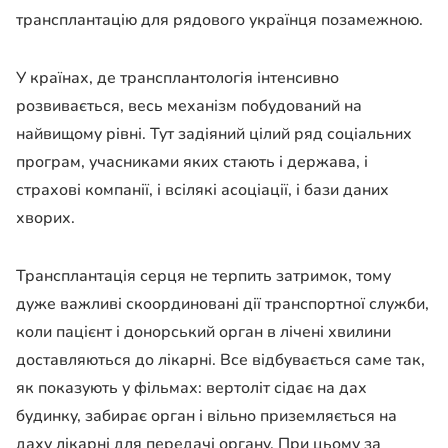
трансплантацію для рядового українця позамежною.
У країнах, де трансплантологія інтенсивно
розвивається, весь механізм побудований на
найвищому рівні. Тут задіяний цілий ряд соціальних
програм, учасниками яких стають і держава, і
страхові компанії, і всілякі асоціації, і бази даних
хворих.
Трансплантація серця не терпить затримок, тому
дуже важливі скоординовані дії транспортної служби,
коли пацієнт і донорський орган в лічені хвилини
доставляються до лікарні. Все відбувається саме так,
як показують у фільмах: вертоліт сідає на дах
будинку, забирає орган і вільно приземляється на
даху лікарні для передачі органу. При цьому за