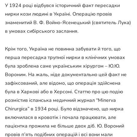
У 1924 році відбувся історичний факт пересадки
нирки кози людині в Україні. Операцію провів
знаменитий В. Ф. Войно-Ясенецький (святитель Лука)
в умовах сибірського заслання.
Крім того, Україна не повинна забувати й того, що
перша пересадка трупної нирки в клінічних умовах
була зроблена саме українським хірургом – Ю.Ю.
Вороним. На жаль, ніде документально цей факт не
зафіксований, але відомо, що операція здійснена
була в Харкові або в Херсоні. Статтю про цю подію
розмістив іспанська медичний журнал “Minervа
Chirurgica” в 1934 році. Було відзначено, що нирка
включилася в кровотік і почала працювати, але
пацієнтка прожила не більше двох діб. Ю. Вороний
провів п’ять подібних операцій і всі вони мали