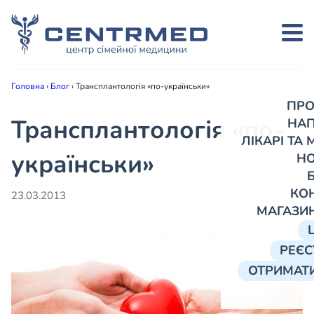
Головна
›
Блог
›
Трансплантологія «по-українськи»
ПРО
Трансплантологія «по-
НА
ЛІКАРІ ТА
українськи»
Н
КО
23.03.2013
МАГАЗИ
РЕЄС
ОТРИМАТИ