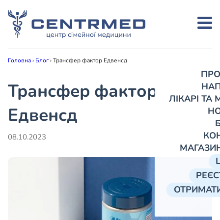
Головна
›
Блог
›
Трансфер фактор Едвенсд
ПРО
Трансфер фактор
НА
ЛІКАРІ ТА
Едвенсд
Н
КО
08.10.2023
МАГАЗИ
РЕЄС
ОТРИМАТИ