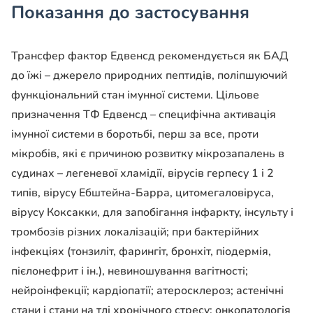
Показання до застосування
Трансфер фактор Едвенсд рекомендується як БАД
до їжі – джерело природних пептидів, поліпшуючий
функціональний стан імунної системи. Цільове
призначення ТФ Едвенсд – специфічна активація
імунної системи в боротьбі, перш за все, проти
мікробів, які є причиною розвитку мікрозапалень в
судинах – легеневої хламідії, вірусів герпесу 1 і 2
типів, вірусу Ебштейна-Барра, цитомегаловіруса,
вірусу Коксакки, для запобігання інфаркту, інсульту і
тромбозів різних локалізацій; при бактерійних
інфекціях (тонзиліт, фарингіт, бронхіт, піодермія,
пієлонефрит і ін.), невиношування вагітності;
нейроінфекції; кардіопатії; атеросклероз; астенічні
стани і стани на тлі хронічного стресу; онкопатологія