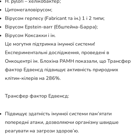
H. pylori – хелікобактер;
Цитомегаловірусом;
Вірусом герпесу (Fabricant та ін.) 1 і 2 типи;
Вірусом Epstein-вarr (Ебштейна-Барра);
Вірусом Коксакки і ін.
Це могутня підтримка імунної системи!
Експериментальні дослідження, проведені в
Онкоцентрі ім. Блохіна РАМН показали, що Трансфер
фактор Едвенсд підвищує активність природних
клітин-кілерів на 286%.
Трансфер фактор Едвенсд:
Підвищує здатність імунної системи пам’ятати
попередні атаки, дозволяючи організму швидше
реагувати на загрози здоров’ю.