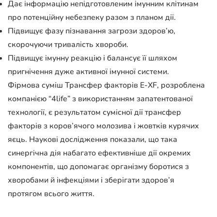
Дає інформацію непідготовленим імунним клітинам
про потенційну небезпеку разом з планом дії.
Підвищує фазу пізнавання загрози здоров’ю,
скорочуючи тривалість хвороби.
Підвищує імунну реакцію і балансує її шляхом
пригнічення дуже активної імунної системи.
Фірмова суміш Трансфер факторів E-XF, розроблена
компанією “4life” з використанням запатентованої
технології, є результатом сумісної дії трансфер
факторів з коров’ячого молозива і жовтків курячих
яєць. Наукові дослідження показали, що така
синергічна дія набагато ефективніше дії окремих
компонентів, що допомагає організму боротися з
хворобами й інфекціями і зберігати здоров’я
протягом всього життя.