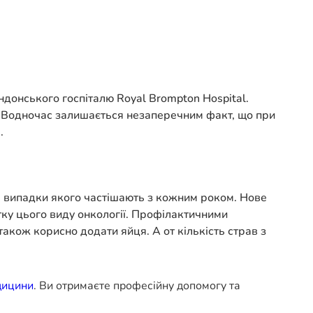
ндонського госпіталю Royal Brompton Hospital.
у. Водночас залишається незаперечним факт, що при
.
, випадки якого частішають з кожним роком. Нове
тку цього виду онкології. Профілактичними
також корисно додати яйця. А от кількість страв з
дицини
. Ви отримаєте професійну допомогу та