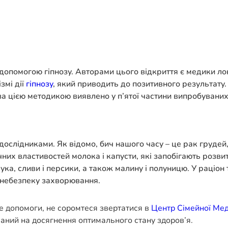
а допомогою гіпнозу. Авторами цього відкриття є медики ло
змі дії
гіпнозу
, який приводить до позитивного результат
а цією методикою виявлено у п’ятої частини випробуваних
слідниками. Як відомо, бич нашого часу – це рак грудей
них властивостей молока і капусти, які запобігають розви
ука, сливи і персики, а також малину і полуницю. У раціон 
ь небезпеку захворювання.
е допомоги, не соромтеся звертатися в
Центр Сімейної Ме
ваний на досягнення оптимального стану здоров’я.