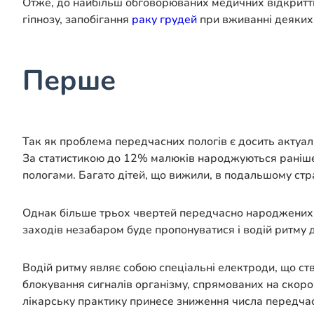
Отже, до найбільш обговорюваних медичних відкритті
гіпнозу, запобігання
раку грудей
при вживанні деяких 
Перше
Так як проблема передчасних пологів є досить актуаль
За статистикою до 12% малюків народжуються раніше 
пологами. Багато дітей, що вижили, в подальшому стра
Однак більше трьох чвертей передчасно народжених д
заходів незабаром буде пропонуватися і водій ритму
Водій ритму являє собою спеціальні електроди, що с
блокування сигналів організму, спрямованих на скоро
лікарську практику принесе зниження числа передчасн