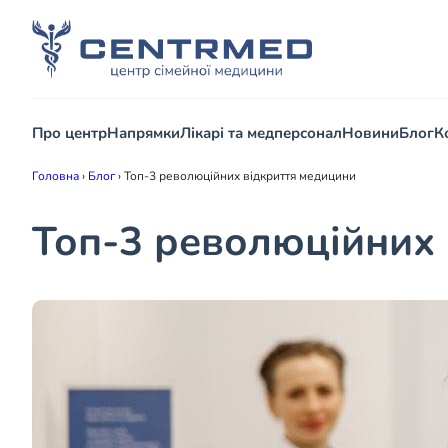
Про центр
Напрямки
Лікарі та медперсонал
Новини
Блог
К
Головна
›
Блог
›
Топ-3 революційних відкриття медицини
Топ-3 революційних 