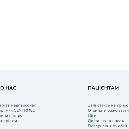
О НАС
ПАЦІЄНТАМ
арі та медперсонал
Записатись на прийо
прямки CENTRMED
Отримати результати 
ини центру
Ціни
тифікати
Доставка та оплата
Повернення та обмін