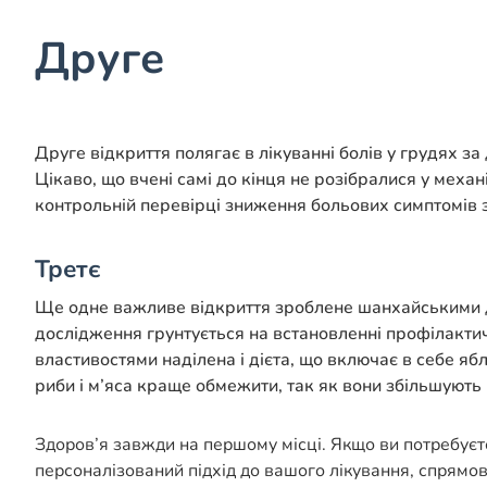
Друге
Друге відкриття полягає в лікуванні болів у грудях з
Цікаво, що вчені самі до кінця не розібралися у механі
контрольній перевірці зниження больових симптомів з
Третє
Ще одне важливе відкриття зроблене шанхайськими до
дослідження грунтується на встановленні профілактич
властивостями наділена і дієта, що включає в себе ябл
риби і м’яса краще обмежити, так як вони збільшуют
Здоров’я завжди на першому місці. Якщо ви потребуєт
персоналізований підхід до вашого лікування, спрямо