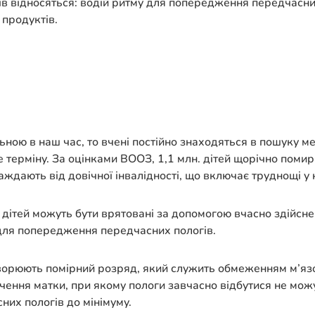
в відносяться: водій ритму для попередження передчасни
продуктів.
ною в наш час, то вчені постійно знаходяться в пошуку ме
терміну. За оцінками ВООЗ, 1,1 млн. дітей щорічно помир
ждають від довічної інвалідності, що включає труднощі у н
ітей можуть бути врятовані за допомогою вчасно здійсне
 для попередження передчасних пологів.
творюють помірний розряд, який служить обмеженням м’язо
чення матки, при якому пологи завчасно відбутися не мож
их пологів до мінімуму.