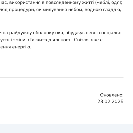
ас, використання в повсякденному житті (меблі, одяг,
огляд процедури, як милування небом, водною гладдю,
и на райдужну оболонку ока, збуджує певні спеціальні
тя і зміни в їх життєдіяльності. Світло, яке є
лення енергію.
Оновлено:
23.02.2025