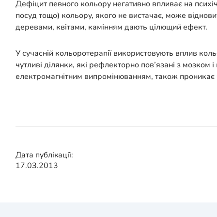
Дефіцит певного кольору негативно впливає на психічн
посуд тощо) кольору, якого не вистачає, може віднов
деревами, квітами, камінням дають цілющий ефект.
У сучасній кольоротерапії використовують вплив кольо
чутливі ділянки, які рефлекторно пов’язані з мозком і 
електромагнітним випромінюванням, також проникає че
Дата публікації:
17.03.2013