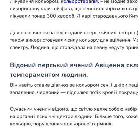
Лікування кольором,
кольоротерапія,
– не модне захо
використовували той факт, що певні кольори мають
ці
лікували понад 300 хвороб. Лікарі стародавнього Ки
Для позначення на тілі людини енергетичних центрів (
також використовували силу кольору для зцілення. У
спектру. Людина, що страждала на певну недугу прий
Відомий перський вчений Авіценна скла
темпераментом людини.
Він навіть ставив діагноз за кольором сечі і шкіри па
запалення, червоний — підсилює потік крові і покращу
Сучасним ученим відомо, що світло являє собою набір
на органи і психічні центри людини. Більше того, ко
кольорів, порушенням кольорової гармонії.