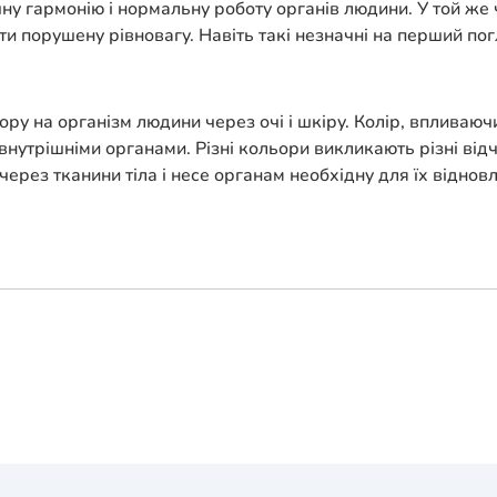
у гармонію і нормальну роботу органів людини. У той же ч
ити порушену рівновагу. Навіть такі незначні на перший п
ру на організм людини через очі і шкіру. Колір, впливаюч
внутрішніми органами. Різні кольори викликають різні відчут
рез тканини тіла і несе органам необхідну для їх віднов