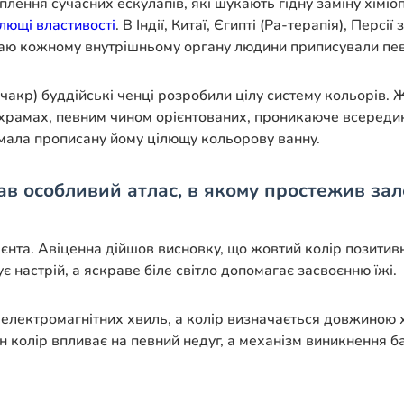
плення сучасних ескулапів, які шукають гідну заміну хімі
лющі властивості
. В Індії, Китаї, Єгипті (Ра-терапія), Персі
таю кожному внутрішньому органу людини приписували пев
чакр) буддійські ченці розробили цілу систему кольорів. Ж
 храмах, певним чином орієнтованих, проникаюче всередин
мала прописану йому цілющу кольорову ванну.
в особливий атлас, в якому простежив зале
цієнта. Авіценна дійшов висновку, що жовтий колір позитивн
є настрій, а яскраве біле світло допомагає засвоєнню їжі.
 електромагнітних хвиль, а колір визначається довжиною х
жен колір впливає на певний недуг, а механізм виникненн