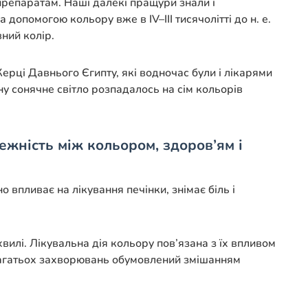
опрепаратам. Наші далекі пращури знали і
ї за допомогою кольору вже в IV–III тисячолітті до н. е.
ний колір.
ерці Давнього Єгипту, які водночас були і лікарями
у сонячне світло розпадалось на сім кольорів
жність між кольором, здоров’ям і
о впливає на лікування печінки, знімає біль і
вилі. Лікувальна дія кольору пов’язана з їх впливом
я багатьох захворювань обумовлений змішанням