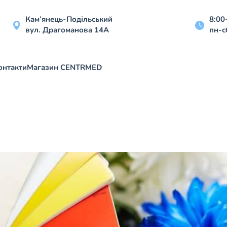
Кам’янець-Подільський
8:00
вул. Драгоманова 14А
пн-с
онтакти
Магазин CENTRMED