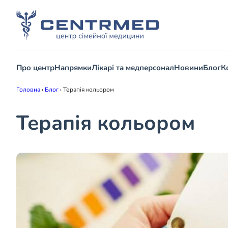
Про центр
Напрямки
Лікарі та медперсонал
Новини
Блог
К
Головна
›
Блог
›
Терапія кольором
Терапія кольором