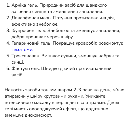
Арніка гель. Природний засіб для швидкого
загоєння синців та зменшення запалення.
Диклофенак мазь. Потужна протизапальна дія,
ефективно знеболює.
Ібупрофен гель. Знеболює та зменшує запалення,
добре проникає через шкіру.
Гепариновий гель. Покращує кровообіг, розсмоктує
гематоми.
Троксевазин. Зміцнює судини, зменшує набряк та
синці.
Фастум гель. Швидко діючий протизапальний
засіб.
Наносіть засоби тонким шаром 2-3 рази на день, м’яко
втираючи у шкіру круговими рухами. Уникайте
інтенсивного масажу в перші дні після травми. Деякі
гелі мають охолоджуючий ефект, що додатково
зменшує дискомфорт.