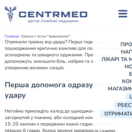
Головна
›
Записи с тегом "травматолог"
Отримали травму від удару? Перші години після
ПРО
пошкодження критично важливі для попередження
НА
ускладнень та швидкого одужання. Правильні дії
ЛІКАРІ ТА
допоможуть зменшити біль, набряк та запобігти
Н
утворенню великих синців.
КО
Перша допомога одразу після
МАГАЗИ
удару
РЕЄС
Негайно прикладіть холод до ушкодженого місця. Лід,
ОТРИМАТИ
загорнутий у тканину, або холодний компрес тримайте
15-20 хвилин з перервами кожні години протягом
перших 6 годин. Холод звужує кровоносні судини,