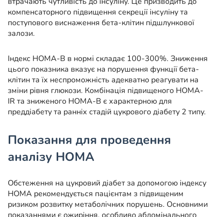
втрачають чутливість до інсуліну. Це призводить до
компенсаторного підвищення секреції інсуліну та
поступового виснаження бета-клітин підшлункової
залози.
Індекс HOMA-B в нормі складає 100-300%. Зниження
цього показника вказує на порушення функції бета-
клітин та їх неспроможність адекватно реагувати на
зміни рівня глюкози. Комбінація підвищеного HOMA-
IR та зниженого HOMA-B є характерною для
преддіабету та ранніх стадій цукрового діабету 2 типу.
Показання для проведення
аналізу HOMA
Обстеження на цукровий діабет за допомогою індексу
HOMA рекомендується пацієнтам з підвищеним
ризиком розвитку метаболічних порушень. Основними
показаннями є ожиріння, особливо абдомінального