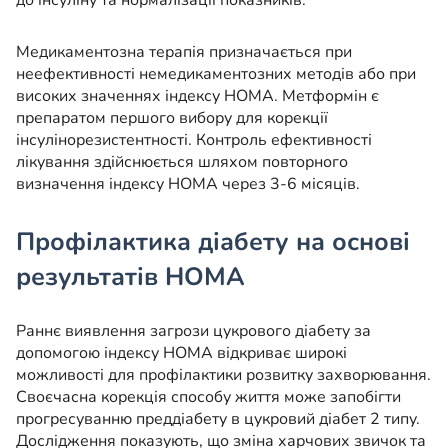
до інсуліну та нормалізації показників.
Медикаментозна терапія призначається при
неефективності немедикаментозних методів або при
високих значеннях індексу HOMA. Метформін є
препаратом першого вибору для корекції
інсулінорезистентності. Контроль ефективності
лікування здійснюється шляхом повторного
визначення індексу HOMA через 3-6 місяців.
Профілактика діабету на основі
результатів HOMA
Раннє виявлення загрози цукрового діабету за
допомогою індексу HOMA відкриває широкі
можливості для профілактики розвитку захворювання.
Своєчасна корекція способу життя може запобігти
прогресуванню преддіабету в цукровий діабет 2 типу.
Дослідження показують, що зміна харчових звичок та