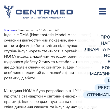
Головна
›
Записи с тегом "Лабораторія"
Індекс HOMA (Homeostasis Model Assessment) — це
ПРО
сучасний діагностичний показник, який дозволяє
НА
оцінити функцію бета-клітин підшлункової залози та
ЛІКАРІ ТА
ступінь інсулінорезистентності в організмі. Аналіз
Н
HOMA індекс є надійним методом раннього виявлення
цукрового діабету 2 типу та метаболічного синдрому
ще до появи клінічних симптомів. Цей показник
КО
особливо важливий для людей з факторами ризику
МАГАЗИ
розвитку діабету.
РЕЄС
Методика HOMA була розроблена в 1985 році та з тих
ОТРИМАТИ
пір стала стандартом у світовій ендокринологічній
практиці. Індекс розраховується на основі
співвідношення глюкози та інсуліну натще, що дає