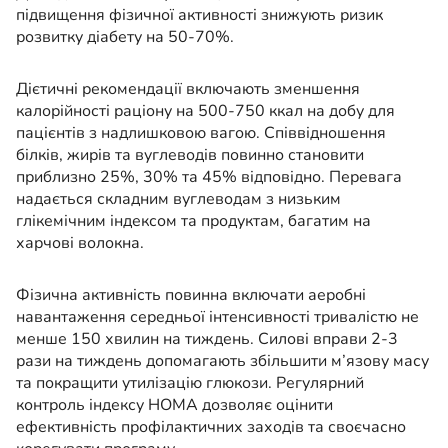
підвищення фізичної активності знижують ризик
розвитку діабету на 50-70%.
Дієтичні рекомендації включають зменшення
калорійності раціону на 500-750 ккал на добу для
пацієнтів з надлишковою вагою. Співвідношення
білків, жирів та вуглеводів повинно становити
приблизно 25%, 30% та 45% відповідно. Перевага
надається складним вуглеводам з низьким
глікемічним індексом та продуктам, багатим на
харчові волокна.
Фізична активність повинна включати аеробні
навантаження середньої інтенсивності тривалістю не
менше 150 хвилин на тиждень. Силові вправи 2-3
рази на тиждень допомагають збільшити м’язову масу
та покращити утилізацію глюкози. Регулярний
контроль індексу HOMA дозволяє оцінити
ефективність профілактичних заходів та своєчасно