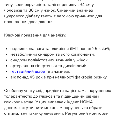
типу, коли окружність талії перевищує 94 см у
чоловіків та 80 см у жінок. Сімейний анамнез
цукрового діабету також є вагомою причиною для
проведення дослідження.
Ключові показання для аналізу:
надлишкова вага та ожиріння (ІМТ понад 25 кг/м²);
метаболічний синдром та його компоненти;
синдром полікістозних яєчників у жінок;
артеріальна гіпертензія та дисліпідемія;
гестаційний діабет
в анамнезі;
вік понад 45 років при наявності факторів ризику.
Особливу увагу слід приділити пацієнтам з порушеною
толерантністю до глюкози та підвищеним рівнем
глюкози натще. У цих випадках індекс HOMA
допомагає уточнити механізм порушень та обрати
оптимальну тактику лікування. Регулярний моніторинг