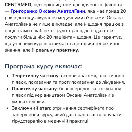
CENTRMED
, під керівництвом досвідченого фахівця
—
Григоренко Оксани Анатоліївни
,
яка має понад 20
років досвіду лікування медичними п’явками. Оксана
Анатоліївна не лише викладає, але й щодня працює з
пацієнтами в кабінеті гірудотерапії, де надаються
послуги більш ніж 20 пацієнтам щодня. Це гарантує,
що учасники курсів отримають не тільки теоретичні
знання, але й
реальну практику
.
Програма курсу включає:
Теоретичну частину
: основи анатомії, властивості
п’явок, показання та протипоказання до лікування.
Практичну частину
: безпосереднє застосування
п’явок під керівництвом Оксани Анатоліївни в
умовах клініки.
Заключний етап
: отримання сертифіката про
завершення курсу, який дає право застосовувати
гірудотерапію в медичній практиці.