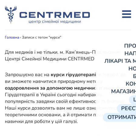
Головна
›
Записи с тегом "курси"
ПРО
Для медиків і не тільки. м. Кам’янець-Подільський —
НА
Центрі Сімейної Медицини CENTRMED
ЛІКАРІ ТА
Н
Запрошуємо вас на
курси гірудотерапії
в Україні, де
ви зможете навчитися природному методу
КО
оздоровлення за допомогою медичних п’явок
. Курси
МАГАЗИ
Гірудотерапії в Україні сьогодні набирають
популярність завдяки своїй ефективності та безпеці.
Наші курси дозволять вам не лише ознайомитися з
РЕЄС
теоретичними основами, а й отримати практичні
ОТРИМАТИ
навички для роботи у цій галузі.