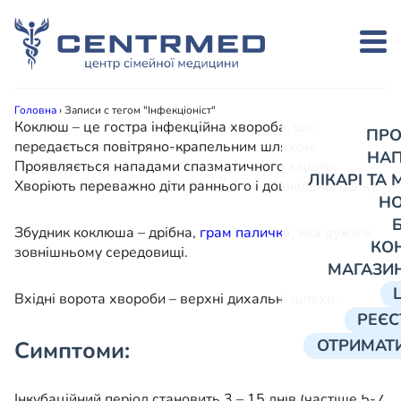
Головна
›
Записи с тегом "Інфекціоніст"
Коклюш – це гостра інфекційна хвороба, що
ПРО
передається повітряно-крапельним шляхом.
НА
Проявляється нападами спазматичного кашлю.
ЛІКАРІ ТА
Хворіють переважно діти раннього і дошкільного віку.
Н
Збудник коклюша – дрібна,
грам паличк
а, яка дуже в
КО
зовнішньому середовищі.
МАГАЗИ
Вхідні ворота хвороби – верхні дихальні шляхи.
РЕЄС
ОТРИМАТИ
Симптоми:
Інкубаційний період становить 3 – 15 днів (частіше 5-7