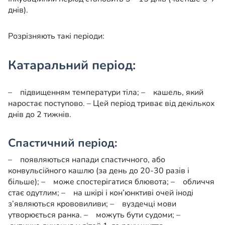
днів).
Розрізняють такі періоди:
Катаральний період:
– підвищенням температури тіла;
– кашель, який
наростає поступово.
–
Цей період триває від декількох
днів до 2 тижнів.
Спастичний період:
– появляються напади спастичного, або
конвульсійного кашлю (за день до 20-30 разів і
більше);
– може спостерігатися блювота;
– обличчя
стає одутлим;
– на шкірі і кон’юнктиві очей іноді
з’являються крововиливи;
– вуздечці мови
утворюється ранка.
– можуть бути судоми;
–