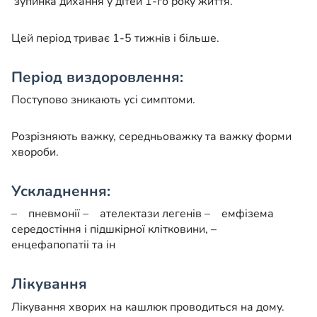
зупинка дихання у дітей 1-го року життя.
Цей період триває 1-5 тижнів і більше.
Період виздоровлення:
Поступово зникають усі симптоми.
Розрізняють важку, середньоважку та важку форми
хвороби.
Ускладнення:
– пневмонії
– ателектази легенів
– емфізема
середостіння і підшкірної клітковини,
–
енцефапопатіі та ін
Лікування
Лікування хворих на кашлюк проводиться на дому.