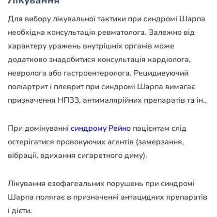
Для вибору лікувальної тактики при синдромі Шарпа
необхідна консультація ревматолога. Залежно від
характеру уражень внутрішніх органів може
додатково знадобитися консультація кардіолога,
невролога або гастроентеролога. Рецидивуючий
поліартрит і плеврит при синдромі Шарпа вимагає
призначення НПЗЗ, антималярійних препаратів та ін..
При домінуванні
синдрому Рейно
пацієнтам слід
остерігатися провокуючих агентів (замерзання,
вібрації, вдихання сигаретного диму).
Лікування езофагеальних порушень при синдромі
Шарпа полягає в призначенні антацидних препаратів
і дієти.