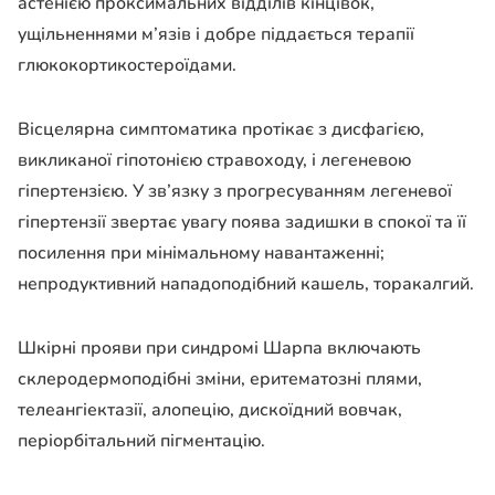
астенією проксимальних відділів кінцівок,
ущільненнями м’язів і добре піддається терапії
глюкокортикостероїдами.
Вісцелярна симптоматика протікає з дисфагією,
викликаної гіпотонією стравоходу, і легеневою
гіпертензією. У зв’язку з прогресуванням легеневої
гіпертензії звертає увагу поява задишки в спокої та її
посилення при мінімальному навантаженні;
непродуктивний нападоподібний кашель, торакалгий.
Шкірні прояви при синдромі Шарпа включають
склеродермоподібні зміни, еритематозні плями,
телеангіектазії, алопецію, дискоїдний вовчак,
періорбітальний пігментацію.