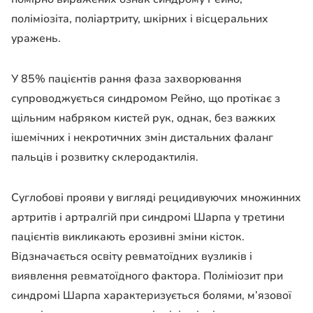
поліміозіта, поліартриту, шкірних і вісцеральних
уражень.
У 85% пацієнтів рання фаза захворювання
супроводжується синдромом Рейно, що протікає з
щільним набряком кистей рук, однак, без важких
ішемічних і некротичних змін дистальних фаланг
пальців і розвитку склеродактилія.
Суглобові прояви у вигляді рецидивуючих множинних
артритів і артралгій при синдромі Шарпа у третини
пацієнтів викликають ерозивні зміни кісток.
Відзначається освіту ревматоїдних вузликів і
виявлення ревматоїдного фактора. Поліміозит при
синдромі Шарпа характеризується болями, м’язової