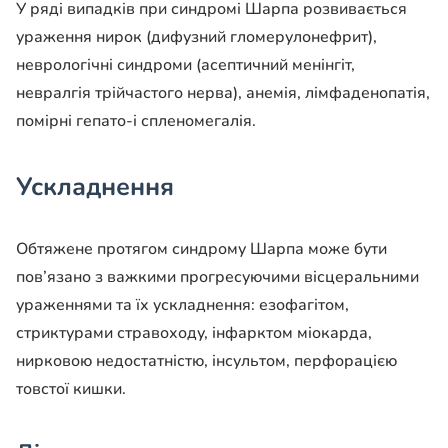
У ряді випадків при синдромі Шарпа розвивається
ураження нирок (дифузний гломерулонефрит),
неврологічні синдроми (асептичний менінгіт,
невралгія трійчастого нерва), анемія, лімфаденопатія,
помірні гепато-і спленомегалія.
Ускладнення
Обтяжене протягом синдрому Шарпа може бути
пов’язано з важкими прогресуючими вісцеральними
ураженнями та їх ускладнення: езофагітом,
стриктурами стравоходу, інфарктом міокарда,
нирковою недостатністю, інсультом, перфорацією
товстої кишки.