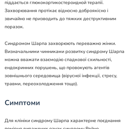
піддається глюкокортикостероидной терапії.
Захворювання протікає відносно доброякісно і
звичайно не призводить до тяжких деструктивним
поразок.
Синдромом Шарпа захворюють переважно жінки.
Визначальними чинниками розвитку синдрому Шарпа
можна вважати взаємодію спадкової схильності,
ендокринних порушень, що провокують агентів
зовнішнього середовища (вірусної інфекції, стресу,
травми, переохолодження тощо).
Симптоми
Для клініки синдрому Шарпа характерне поєднання
помірно виражених ознак синдрому Рейно,