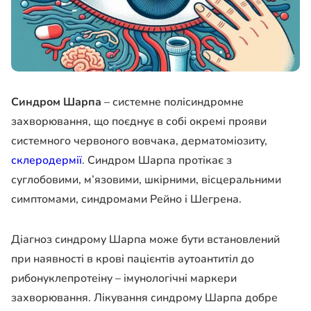
Синдром Шарпа
– системне полісиндромне
захворювання, що поєднує в собі окремі прояви
системного червоного вовчака, дерматоміозиту,
склеродермії
. Синдром Шарпа протікає з
суглобовими, м’язовими, шкірними, вісцеральними
симптомами, синдромами Рейно і Шегрена.
Діагноз синдрому Шарпа може бути встановлений
при наявності в крові пацієнтів аутоантитіл до
рибонуклепротеіну – імунологічні маркери
захворювання. Лікування синдрому Шарпа добре