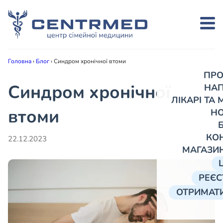
Головна
›
Блог
›
Синдром хронічної втоми
ПРО
Синдром хронічної
НА
ЛІКАРІ ТА
втоми
Н
КО
22.12.2023
МАГАЗИ
РЕЄС
ОТРИМАТИ