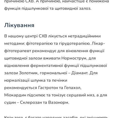
причиною СХВ. А причиною, найчастіше є понижена
функція підшлункової та щитовидної залоз.
Лікування
В нашому центрі СХВ лікується нетрадиційними
методами: фітотерапією та гірудотерапією. Лікар-
фітотерапевт рекомендує для віновлення функції
щитовидної залози вживати Нормострум, для
відновлення ферментативної функції підшлункової
залози Золотник, гормональної – Діамант. Для
нормалізації шлунка та печінки
рекомендується Гастротон та Гепахол,
Міокардин підсилює та тонізує серцевий мяз, а для
судин – Склерозан та Вазонорм.
Крім того, є багато народних засобів, які зміцнюють