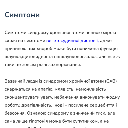
Симптоми
Симптоми синдрому хронічної втоми певною мірою
схожі на симптоми
вегетосудинної дистонії,
адже
причиною цих хвороб може бути понижена функція
шлунка,щитовидної та підшлункової залоз, але все ж
таки це зовсім різні захворювання.
Зазвичай люди із синдромом хронічної втоми (СХВ)
скаржаться на апатію, млявість, неможливість
сконцентрувати увагу, небажання виконувати жодну
роботу, дратівливість, іноді – посилене серцебиття і
безсоння. Ознакою синдрому є знижений тиск, але
сама лише гіпотонія може бути супутником, а не