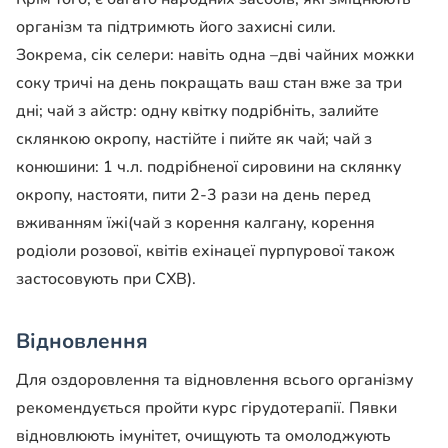
організм та підтримють його захисні сили.
Зокрема, сік селери: навіть одна –дві чайних можки
соку тричі на день покращать ваш стан вже за три
дні; чай з айстр: одну квітку подрібніть, залийте
склянкою окропу, настійте і пийте як чай; чай з
конюшини: 1 ч.л. подрібненої сировини на склянку
окропу, настояти, пити 2-3 рази на день перед
вживанням їжі(чай з корення калгану, корення
родіоли розової, квітів ехінацеї пурпурової також
застосовують при СХВ).
Відновлення
Для оздоровлення та відновлення всього організму
рекомендується пройти курс гірудотерапії. Пявки
відновлюють імунітет, очищують та омолоджують