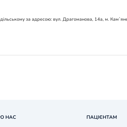
одільському за адресою: вул. Драгоманова, 14а, м. Кам`я
О НАС
ПАЦІЄНТАМ