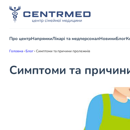
Про центр
Напрямки
Лікарі та медперсонал
Новини
Блог
К
Головна
›
Блог
›
Симптоми та причини пролежнів
Симптоми та причин