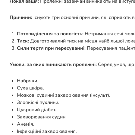
Локалізація:
Пролежні зазвичай виникають на виступаюч
Причини:
Існують три основні причини, які сприяють
Потовиділення та вологість:
Нетримання сечі може
Тиск:
Довготривалий тиск на місця найбільшої лок
Сили тертя при пересуванні:
Пересування пацієнт
Умови, за яких виникають пролежні:
Серед умов, що 
Набряки.
Суха шкіра.
Мозкові судинні захворювання (інсульт).
Злоякісні пухлини.
Цукровий діабет.
Захворювання судин.
Анемія.
Інфекційні захворювання.