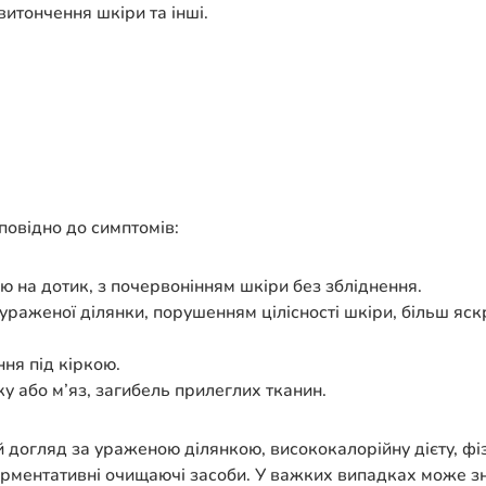
 витончення шкіри та інші.
повідно до симптомів:
 на дотик, з почервонінням шкіри без збліднення.
раженої ділянки, порушенням цілісності шкіри, більш яс
ня під кіркою.
у або м’яз, загибель прилеглих тканин.
догляд за ураженою ділянкою, висококалорійну дієту, фіз
ерментативні очищаючі засоби. У важких випадках може зн