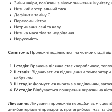
Зміни шкіри, пов’язані з віком: зниження імунітету,
Низький артеріальний тиск.
Дефіцит вітаміну C.
Переломи кісток.
Нетримання сечі та калу.
Низька маса тіла та недоїдання.
Нерухомість.
Симптоми:
Пролежні поділяються на чотири стадії від
I стадія:
Вражена ділянка стає хворобливою, теплою
II стадія:
Відзначається підвищенням температури у
набряком.
III стадія:
Формується виразка з виділенням, загоєн
IV стадія:
Відбувається поширення виразки на кістк
Лікування:
Лікування пролежнів передбачає місцевий 
антибактеріальні препарати, протигрибкові мазі та ф