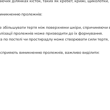
их ділянках кісток, таких як хребет, крижі, щиколотки, п’я
 виникненню пролежнів:
 збільшувати тертя між поверхнями шкіри, спричиняючи 
алізації пролежнів може призводити до їх формування.
а по постелі чи простирадлу може створювати сили тертя
сприяють виникненню пролежнів, важливо виділити: