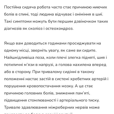
Постійна сидяча робота часто стає причиною ниючих
болів в спині, тоді людина відчуває і оніміння в шиї.
Такі симптоми можуть бути першим дзвіночком таких
діагнозів як сколіоз і остеохондроз.
Якщо вам доводиться годинами просиджувати на
одному місці, зверніть увагу, як саме ви сидите.
Найшкідливіша поза, коли плечі злегка підняті, шия і
потиличні м’язи в напрузі, а голова нахилена вперед
або в сторону. При тривалому сидінні в такому
положенні настає застій в системі хребетних артерій і
порушення кровопостачання мозку. А це стає
причиною головних болів, зниження пам’яті,
підвищення стомлюваності і артеріального тиску.
Тривале здавлювання міжреберних нервів може