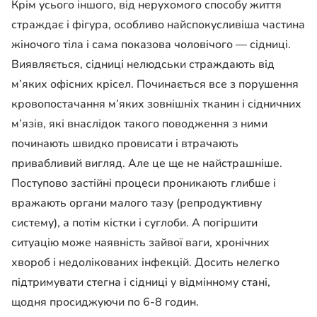
Крім усього іншого, від нерухомого способу життя
страждає і фігура, особливо найспокусливіша частина
жіночого тіла і сама показова чоловічого — сідниці.
Виявляється, сідниці нелюдськи страждають від
м’яких офісних крісел. Починається все з порушення
кровопостачання м’яких зовнішніх тканин і сідничних
м’язів, які внаслідок такого поводження з ними
починають швидко провисати і втрачають
привабливий вигляд. Але це ще не найстрашніше.
Поступово застійні процеси проникають глибше і
вражають органи малого тазу (репродуктивну
систему), а потім кістки і суглоби. А погіршити
ситуацію може наявність зайвої ваги, хронічних
хвороб і недолікованих інфекцій. Досить нелегко
підтримувати стегна і сідниці у відмінному стані,
щодня просиджуючи по 6-8 годин.