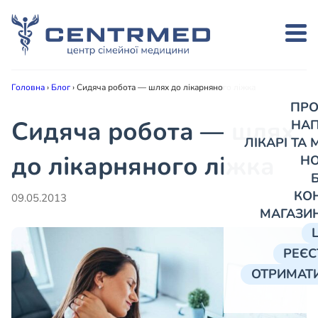
Головна
›
Блог
›
Сидяча робота — шлях до лікарняного ліжка
ПРО
Сидяча робота — шлях
НА
ЛІКАРІ ТА
до лікарняного ліжка
Н
КО
09.05.2013
МАГАЗИ
РЕЄС
ОТРИМАТИ