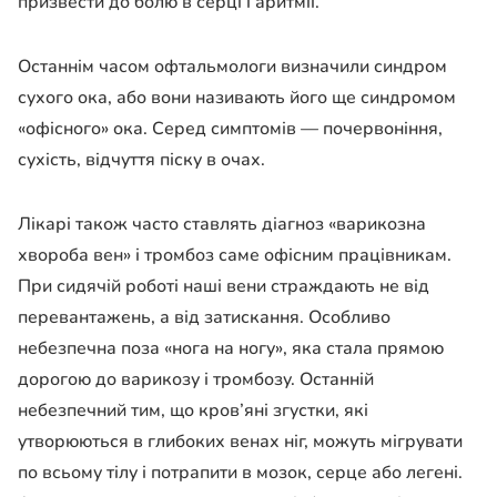
призвести до болю в серці і аритмії.
Останнім часом офтальмологи визначили синдром
сухого ока, або вони називають його ще синдромом
«офісного» ока. Серед симптомів — почервоніння,
сухість, відчуття піску в очах.
Лікарі також часто ставлять діагноз «варикозна
хвороба вен» і тромбоз саме офісним працівникам.
При сидячій роботі наші вени страждають не від
перевантажень, а від затискання. Особливо
небезпечна поза «нога на ногу», яка стала прямою
дорогою до варикозу і тромбозу. Останній
небезпечний тим, що кров’яні згустки, які
утворюються в глибоких венах ніг, можуть мігрувати
по всьому тілу і потрапити в мозок, серце або легені.