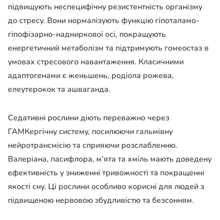
підвищують неспецифічну резистентність організму
до стресу. Вони нормалізують функцію гіпоталамо-
гіпофізарно-надниркової осі, покращують
енергетичний метаболізм та підтримують гомеостаз в
умовах стресового навантаження. Класичними
адаптогенами є женьшень, родіола рожева,
елеутерокок та ашваганда.
Седативні рослини діють переважно через
ГАМКергічну систему, посилюючи гальмівну
нейротрансмісію та сприяючи розслабленню.
Валеріана, пасифлора, м’ята та хміль мають доведену
ефективність у зниженні тривожності та покращенні
якості сну. Ці рослини особливо корисні для людей з
підвищеною нервовою збудливістю та безсонням.