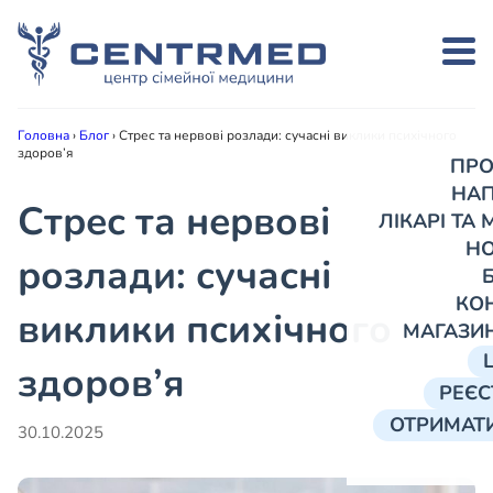
Головна
›
Блог
›
Стрес та нервові розлади: сучасні виклики психічного
здоров’я
ПРО
НА
Стрес та нервові
ЛІКАРІ ТА
Н
розлади: сучасні
КО
виклики психічного
МАГАЗИ
здоров’я
РЕЄС
ОТРИМАТИ
30.10.2025