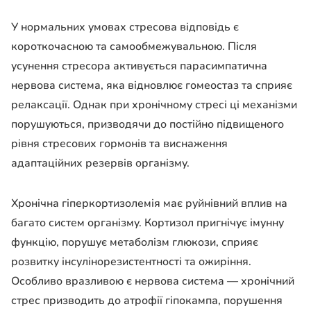
У нормальних умовах стресова відповідь є
короткочасною та самообмежувальною. Після
усунення стресора активується парасимпатична
нервова система, яка відновлює гомеостаз та сприяє
релаксації. Однак при хронічному стресі ці механізми
порушуються, призводячи до постійно підвищеного
рівня стресових гормонів та виснаження
адаптаційних резервів організму.
Хронічна гіперкортизолемія має руйнівний вплив на
багато систем організму. Кортизол пригнічує імунну
функцію, порушує метаболізм глюкози, сприяє
розвитку інсулінорезистентності та ожиріння.
Особливо вразливою є нервова система — хронічний
стрес призводить до атрофії гіпокампа, порушення