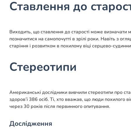
Ставлення до старост
Виходить, що ставлення до старості може визначати ма
позначитися на самопочутті в зрілі роки. Навіть з ог
старіння і розвитком в похилому віці серцево-судинн
Стереотипи
Американські дослідники вивчили стереотипи про ста
здоров’ї 386 осіб. Ті, хто вважав, що люди похилого в
через 30 років після первинного опитування.
Дослідження