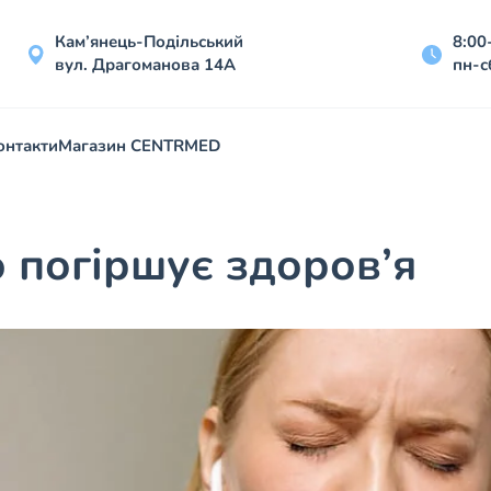
Кам’янець-Подільський
8:00
вул. Драгоманова 14А
пн-с
онтакти
Магазин CENTRMED
ю погіршує здоров’я