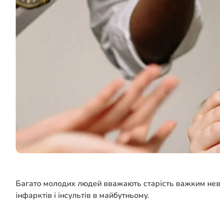
Багато молодих людей вважають старість важким невті
інфарктів і інсультів в майбутньому.