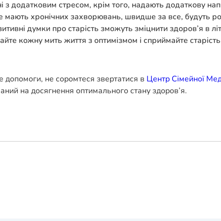
 з додатковим стресом, крім того, надають додаткову нап
 не мають хронічних захворювань, швидше за все, будуть р
ивні думки про старість зможуть зміцнити здоров’я в літ
е кожну мить життя з оптимізмом і сприймайте старість, я
е допомоги, не соромтеся звертатися в
Центр Сімейної Ме
ваний на досягнення оптимального стану здоров’я.