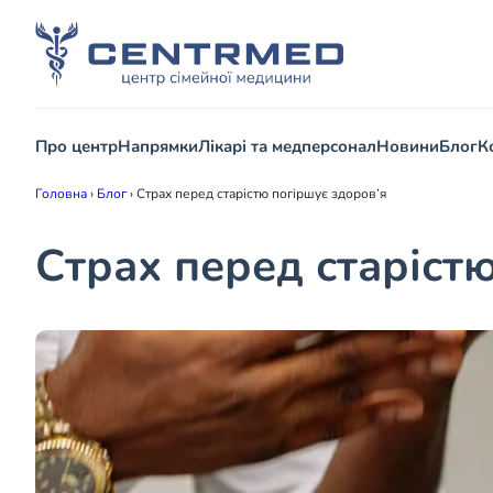
Про центр
Напрямки
Лікарі та медперсонал
Новини
Блог
К
Головна
›
Блог
›
Страх перед старістю погіршує здоров’я
Страх перед старіст