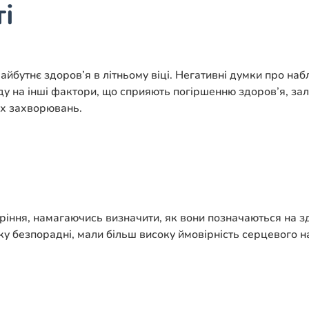
і
йбутнє здоров’я в літньому віці. Негативні думки про наб
ляду на інші фактори, що сприяють погіршенню здоров’я, з
их захворювань.
ріння, намагаючись визначити, як вони позначаються на з
іку безпорадні, мали більш високу ймовірність серцевого н