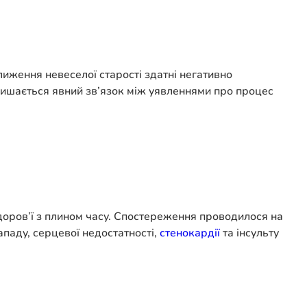
лиження невеселої старості здатні негативно
алишається явний зв’язок між уявленнями про процес
доров’ї з плином часу. Спостереження проводилося на
ападу, серцевої недостатності,
стенокардії
та інсульту