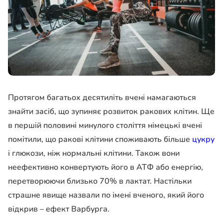
Протягом багатьох десятиліть вчені намагаються
знайти засіб, що зупиняє розвиток ракових клітин. Ще
в першій половині минулого століття німецькі вчені
помітили, що ракові клітини споживають більше
цукру
і глюкози, ніж нормальні клітини. Також вони
неефективно конвертують його в АТФ або енергію,
перетворюючи близько 70% в лактат. Настільки
страшне явище назвали по імені вченого, який його
відкрив – ефект Варбурга.