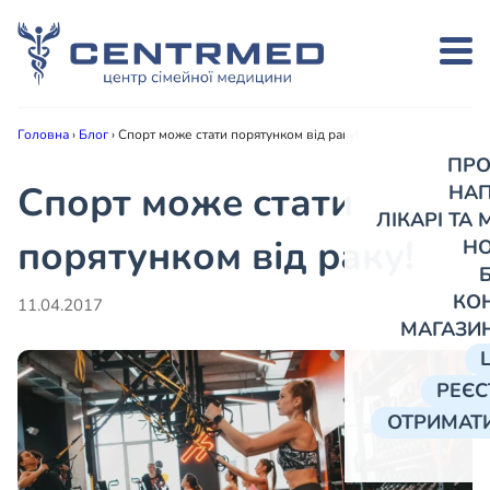
Головна
›
Блог
›
Спорт може стати порятунком від раку!
ПРО
Спорт може стати
НА
ЛІКАРІ ТА
порятунком від раку!
Н
КО
11.04.2017
МАГАЗИ
РЕЄС
ОТРИМАТИ