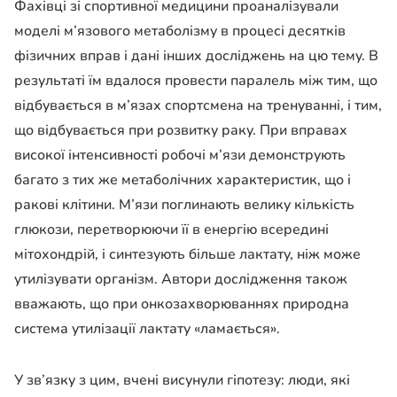
Фахівці зі спортивної медицини проаналізували
моделі м’язового метаболізму в процесі десятків
фізичних вправ і дані інших досліджень на цю тему. В
результаті їм вдалося провести паралель між тим, що
відбувається в м’язах спортсмена на тренуванні, і тим,
що відбувається при розвитку раку. При вправах
високої інтенсивності робочі м’язи демонструють
багато з тих же метаболічних характеристик, що і
ракові клітини. М’язи поглинають велику кількість
глюкози, перетворюючи її в енергію всередині
мітохондрій, і синтезують більше лактату, ніж може
утилізувати організм. Автори дослідження також
вважають, що при онкозахворюваннях природна
система утилізації лактату «ламається».
У зв’язку з цим, вчені висунули гіпотезу: люди, які