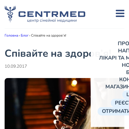
Головна
›
Блог
›
Співайте на здоров’я!
ПРО
Співайте на здоров’я!
НА
ЛІКАРІ ТА
Н
10.09.2017
КО
МАГАЗИ
РЕЄС
ОТРИМАТИ