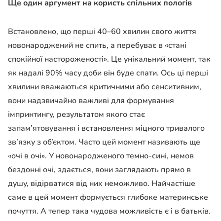
Ще один аргумент на користь спільних пологів
Встановлено, що перші 40–60 хвилин свого життя
новонароджений не спить, а перебуває в «стані
спокійної настороженості». Це унікальний момент, так
як надалі 90% часу доби він буде спати. Ось ці перші
хвилини вважаються критичними або сенситивним,
вони надзвичайно важливі для формування
імпринтингу, результатом якого стає
запам’ятовування і встановлення міцного тривалого
зв’язку з об’єктом. Часто цей момент називають ще
«очі в очі». У новонародженого темно-сині, немов
бездонні очі, здається, вони заглядають прямо в
душу, відірватися від них неможливо. Найчастіше
саме в цей момент формується глибоке материнське
почуття. А тепер така чудова можливість є і в батьків.