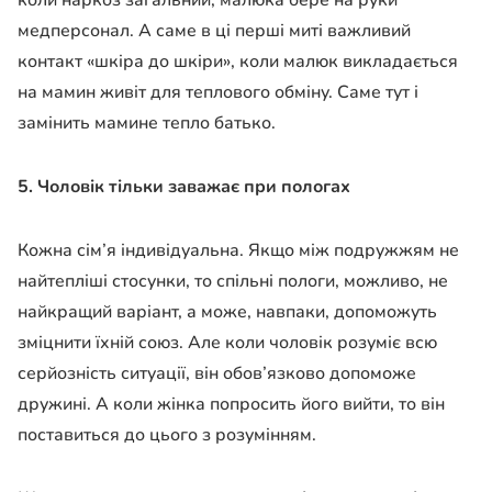
коли наркоз загальний, малюка бере на руки
медперсонал. А саме в ці перші миті важливий
контакт «шкіра до шкіри», коли малюк викладається
на мамин живіт для теплового обміну. Саме тут і
замінить мамине тепло батько.
5. Чоловік тільки заважає при пологах
Кожна сім’я індивідуальна. Якщо між подружжям не
найтепліші стосунки, то спільні пологи, можливо, не
найкращий варіант, а може, навпаки, допоможуть
зміцнити їхній союз. Але коли чоловік розуміє всю
серйозність ситуації, він обов’язково допоможе
дружині. А коли жінка попросить його вийти, то він
поставиться до цього з розумінням.