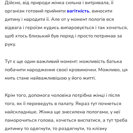
Дійсно, від природи жінка сильна і витривала, її
організм готовий прийняти
вагітність
, виносити
дитину і народити її. Але от у момент пологів вся
відвага і героїзм кудись випаровується і так хочеться,
щоб хтось близький був поряд і просто потримав за
руку.
Тут є ще один важливий момент: можливість батька
побачити народження своєї кровиночки. Можливо, ця
мить стане найважливішою у його житті.
Крім того, допомога чоловіка потрібна жінці і після
того, як її переведуть в палату. Якраз тут почнеться
найскладніше. Жінка ще знесилена пологами, у неї
паморочиться голова, хочеться виспатися, а тут треба
дитинку то одягнути, то роздягнути, то клізму