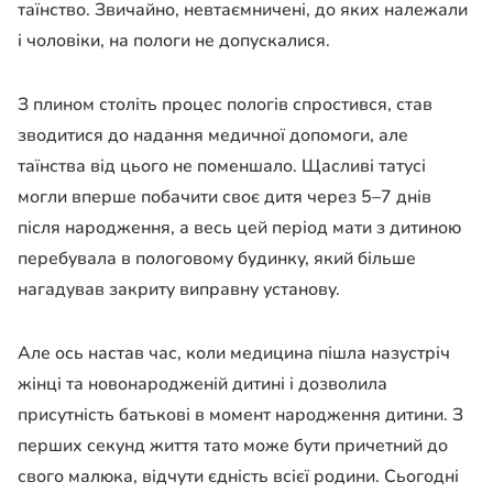
таїнство. Звичайно, невтаємничені, до яких належали
і чоловіки, на пологи не допускалися.
З плином століть процес пологів спростився, став
зводитися до надання медичної допомоги, але
таїнства від цього не поменшало. Щасливі татусі
могли вперше побачити своє дитя через 5–7 днів
після народження, а весь цей період мати з дитиною
перебувала в пологовому будинку, який більше
нагадував закриту виправну установу.
Але ось настав час, коли медицина пішла назустріч
жінці та новонародженій дитині і дозволила
присутність батькові в момент народження дитини. З
перших секунд життя тато може бути причетний до
свого малюка, відчути єдність всієї родини. Сьогодні