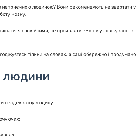
з неприємною людиною? Вони рекомендують не звертати ува
оботу мозку.
лишатися спокійними, не проявляти емоцій у спілкуванні 
огоджуєтесь тільки на словах, а самі обережно і продумано
ї людини
ти неадекватну людину:
точуючих;
бличчя;