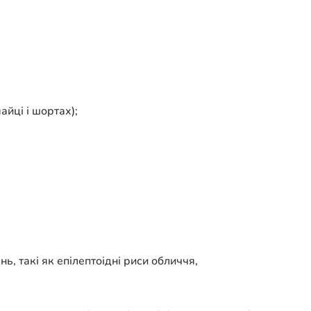
айці і шортах);
, такі як епілептоідні риси обличчя,