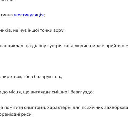
активна
жестикуляція
;
ків, не чує іншої точки зору;
(наприклад, на ділову зустріч така людина може прийти в м
кретно», «без базару» і т.п.;
 до місця, що виглядає смішно і безглуздо;
 помітити симптоми, характерні для психічних захворювань
реніодні риси.