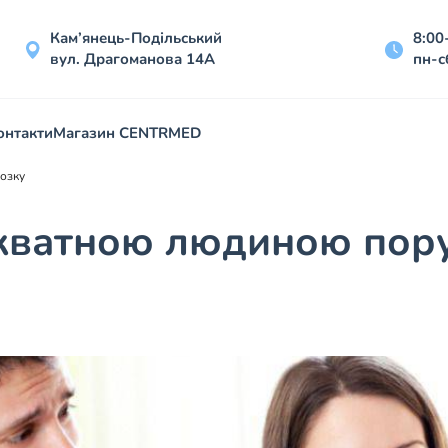
Кам’янець-Подільський
8:00
вул. Драгоманова 14А
пн-с
онтакти
Магазин CENTRMED
озку
екватною людиною пор