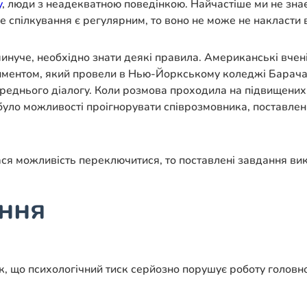
у
, люди з неадекватною поведінкою. Найчастіше ми не зна
 спілкування є регулярним, то воно не може не накласти від
нуче, необхідно знати деякі правила. Американські вчен
риментом, який провели в Нью-Йоркському коледжі Барача
реднього діалогу. Коли розмова проходила на підвищених т
не було можливості проігнорувати співрозмовника, поставле
лася можливість переключитися, то поставлені завдання ви
ення
, що психологічний тиск серйозно порушує роботу головно