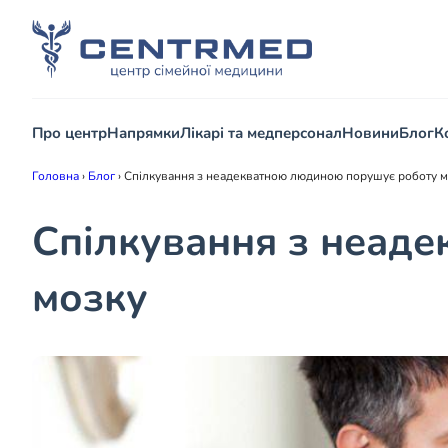
Про центр
Напрямки
Лікарі та медперсонал
Новини
Блог
К
Головна
›
Блог
›
Спілкування з неадекватною людиною порушує роботу м
Спілкування з неад
мозку