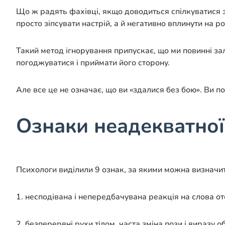
Що ж радять фахівці, якщо доводиться спілкуватися 
просто зіпсувати настрій, а й негативно вплинути на р
Такий метод ігнорування припускає, що ми повинні за
погоджуватися і приймати його сторону.
Але все це не означає, що ви «здалися без бою». Ви п
Ознаки неадекватно
Психологи виділили 9 ознак, за якими можна визначи
1. несподівана і непередбачувана реакція на слова о
2. безперервні рухи тілом, часта зміна пози і виразу о