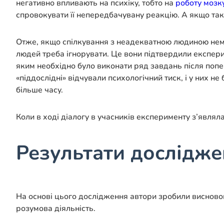
негативно впливають на психіку, тобто на
роботу мозк
спровокувати її непередбачувану реакцію. А якщо таке
Отже, якщо спілкування з неадекватною людиною неми
людей треба ігнорувати. Це вони підтвердили експе
яким необхідно було виконати ряд завдань після попе
«піддослідні» відчували психологічний тиск, і у них 
більше часу.
Коли в ході діалогу в учасників експерименту з’явля
Результати дослідж
На основі цього дослідження автори зробили висновок
розумова діяльність.