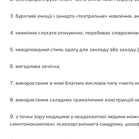
3. бурхливі емоції і занадто «театральне» мовлення, 
4. невміння слухати оточуючих, перебиває співрозмовни
5. невідповідний стиль одягу для закладу або заходу 
6. вигадлива зачіска;
7. використання в мові блатних висловів типу «чисто кон
8. використання складних граматичних конструкцій не
9. з точки зору медицини у неадекватної людини можна
симптомокомплекс психоорганічного синдрому, шизоф