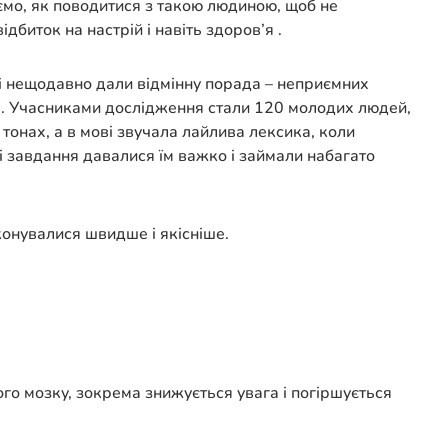
ємо, як поводитися з такою людиною, щоб не
биток на настрій і навіть здоров’я .
і нещодавно дали відмінну порада – неприємних
. Учасниками дослідження стали 120 молодих людей,
онах, а в мові звучала лайлива лексика, коли
ні завдання давалися їм важко і займали набагато
конувалися швидше і якісніше.
го мозку, зокрема знижується увага і погіршується