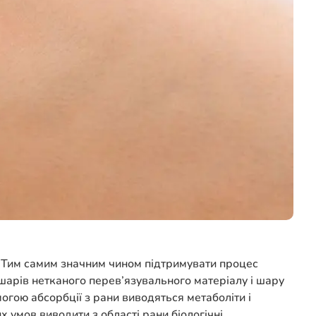
 Тим самим значним чином підтримувати процес
шарів нетканого перев’язувального матеріалу і шару
огою абсорбції з рани виводяться метаболіти і
 умов виводити з області рани біологічні