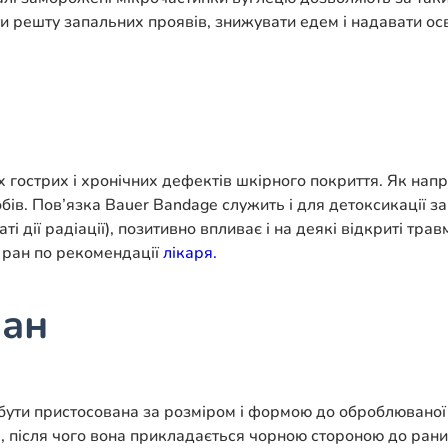
ти решту запальних проявів, знижувати едем і надавати ос
острих і хронічних дефектів шкірного покриття. Як напр
собів. Пов’язка Bauer Bandage служить і для детоксикації 
 дії радіації), позитивно впливає і на деякі відкриті трав
 ран по рекомендації
лікаря.
ран
а бути пристосована за розміром і формою до оброблюваної
 після чого вона прикладається чорною стороною до рани