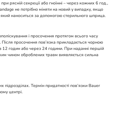
и рясній секреції або гноїнні – через кожних 6 год.,
Bandage не потрібно міняти на новий у випадку, якщо
у, який наноситься за допомогою стерильного шприца.
ополіскування і просочення протягом всього часу
мо. Після просочення пов’язка прикладається чорною
з 12 годин або через 24 години. При наданні першій
аким чином оброблених травм виявляється сильна
их підрозділах. Термін придатності пов’язки Bauer
ому центрі.