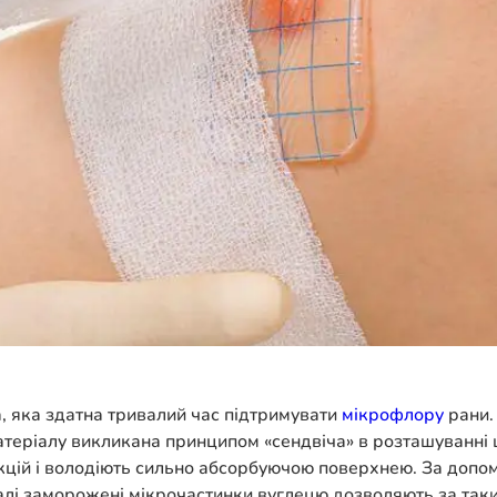
 яка здатна тривалий час підтримувати
мікрофлору
рани.
атеріалу викликана принципом «сендвіча» в розташуванні 
кцій і володіють сильно абсорбуючою поверхнею. За допом
лі заморожені мікрочастинки вуглецю дозволяють за таких