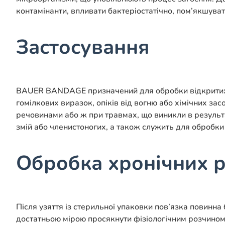
контамінанти, впливати бактеріостатічно, пом’якшува
Застосування
BAUER BANDAGE призначений для обробки відкритих г
гомілкових виразок, опіків від вогню або хімічних за
речовинами або ж при травмах, що виникли в результаті
змій або членистоногих, а також служить для обробки
Обробка хронічних 
Після узяття із стерильної упаковки пов’язка повинн
достатньою мірою просякнути фізіологічним розчином,