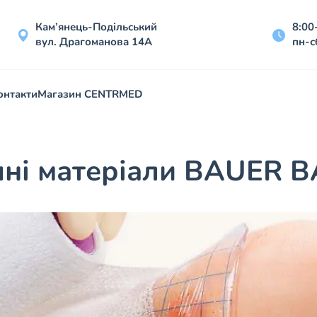
Кам’янець-Подільський
8:00
вул. Драгоманова 14А
пн-с
онтакти
Магазин CENTRMED
ичні матеріали BAUER