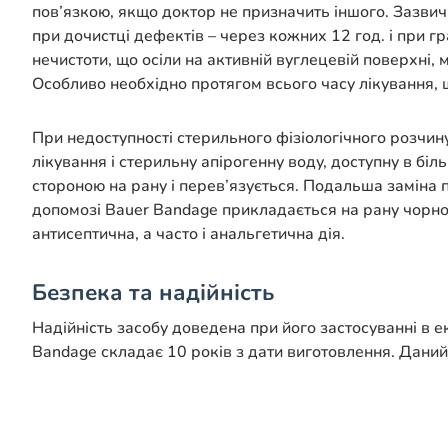
пов’язкою, якщо доктор не призначить іншого. Зазвича
при дочистці дефектів – через кожних 12 год. і при г
нечистоти, що осіли на активній вуглецевій поверхні,
Особливо необхідно протягом всього часу лікування,
При недоступності стерильного фізіологічного розчин
лікування і стерильну апірогенну воду, доступну в б
стороною на рану і перев’язується. Подальша заміна 
допомозі Bauer Bandage прикладається на рану чорно
антисептична, а часто і анальгетична дія.
Безпека та надійність
Надійність засобу доведена при його застосуванні в е
Bandage складає 10 років з дати виготовлення. Дани