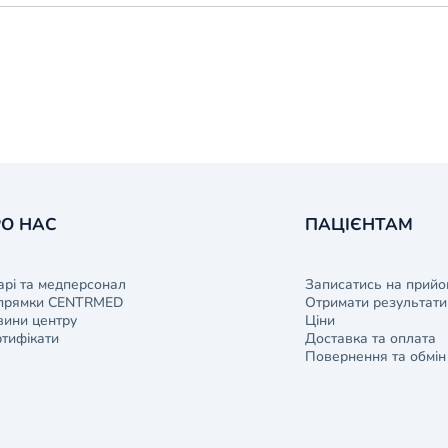
О НАС
ПАЦІЄНТАМ
арі та медперсонал
Записатись на прийо
прямки CENTRMED
Отримати результати 
ини центру
Ціни
тифікати
Доставка та оплата
Повернення та обмін