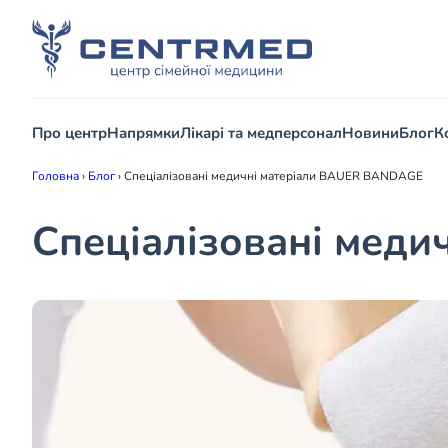
Про центр
Напрямки
Лікарі та медперсонал
Новини
Блог
К
Головна
›
Блог
›
Спеціалізовані медичні матеріали BAUER BANDAGE
Спеціалізовані мед