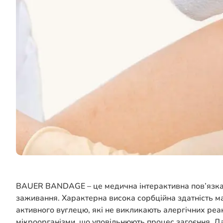
BAUER BANDAGE – це медична інтерактивна пов’язка,
заживання. Характерна висока сорбційна здатність м
активного вуглецю, які не викликають алергічних реа
мікроорганізми, що уповільнюють процес загоєння. Да