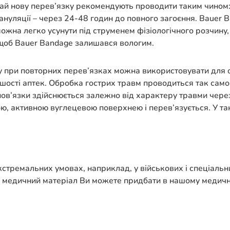
й нову перев’язку рекомендують проводити таким чином: пр
рануляції – через 24-48 годин до повного загоєння. Bauer 
 можна легко усунути під струменем фізіологічного розчин
 щоб Bauer Bandage залишався вологим.
у при повторних перев’язках можна використовувати для 
ільшості аптек. Обробка гострих травм проводиться так са
пов’язки здійснюється залежно від характеру травми чере
ю, активною вуглецевою поверхнею і перев’язується. У т
кстремальних умовах, наприклад, у військових і спеціальн
й медичний матеріал Ви можете придбати в нашому медичн