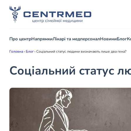
Про центр
Напрямки
Лікарі та медперсонал
Новини
Блог
К
Головна
›
Блог
›
Соціальний статус людини визначають лише два гена?
Соціальний статус л