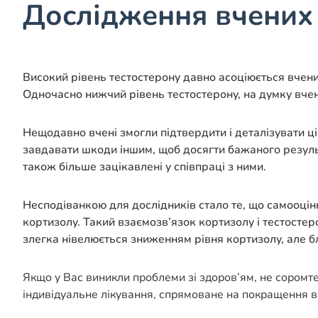
Дослідження вчених
Високий рівень тестостерону давно асоціюється вчени
Одночасно нижчий рівень тестостерону, на думку вчен
Нещодавно вчені змогли підтвердити і деталізувати ці
завдавати шкоди іншим, щоб досягти бажаного результ
також більше зацікавлені у співпраці з ними.
Несподіванкою для дослідників стало те, що самооцін
кортизолу. Такий взаємозв’язок кортизолу і тестосте
злегка нівелюється зниженням рівня кортизолу, але б
Якщо у Вас виникли проблеми зі здоров’ям, не соромт
індивідуальне лікування, спрямоване на покращення в