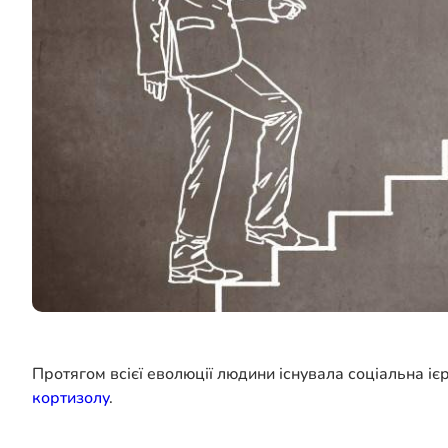
Протягом всієї еволюції людини існувала соціальна іє
кортизолу
.