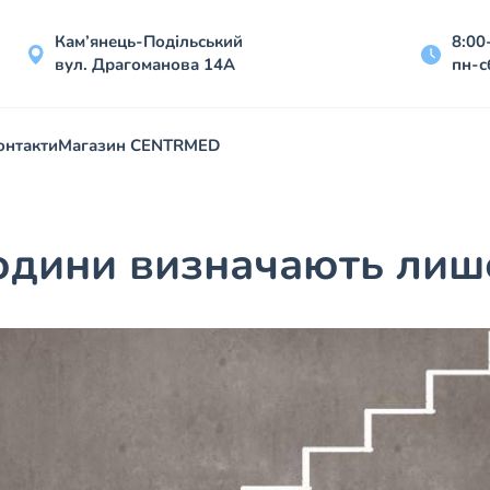
Кам’янець-Подільський
8:00
вул. Драгоманова 14А
пн-с
онтакти
Магазин CENTRMED
юдини визначають лише