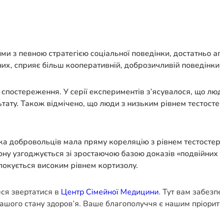
ми з певною стратегією соціальної поведінки, достатньо а
их, сприяє більш кооперативній, доброзичливій поведінки
 спостереження. У серії експериментів з’ясувалося, що лю
ату. Також відмічено, що люди з низьким рівнем тестостер
ка добровольців мала пряму кореляцію з рівнем тестостеро
рону узгоджується зі зростаючою базою доказів «подвійних
локується високим рівнем кортизолу.
еся звертатися в
Центр Сімейної Медицини
. Тут вам забез
ашого стану здоров’я. Ваше благополуччя є нашим пріорит