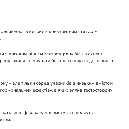
гресивною і з високим конкурнтним статусом.
.
ди з високим рівнем тестостерону більш схильні
ону схильні відчувати більше співчуття до інших, а
ну – але тільки серед учасників з низьким вмістом
 гормональних ефектів», в яких вплив тестостерону
печать кваліфіковану допомогу та підберуть
етом.