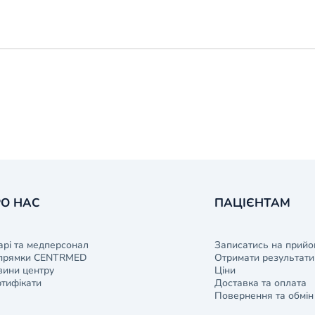
О НАС
ПАЦІЄНТАМ
арі та медперсонал
Записатись на прийо
прямки CENTRMED
Отримати результати 
ини центру
Ціни
тифікати
Доставка та оплата
Повернення та обмін