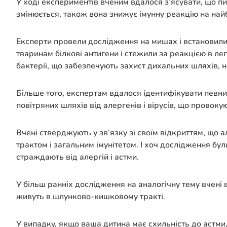
У ході експериментів вченим вдалося з’ясувати, що пи
змінюється, також вона знижує імунну реакцію на най
Експерти провели дослідження на мишах і встановили 
тваринам білкові антигени і стежили за реакцією в л
бактерії, що забезпечують захист дихальних шляхів, на 
Більше того, експертам вдалося ідентифікувати певни
повітряних шляхів від алергенів і вірусів, що провок
Вчені стверджують у зв’язку зі своїм відкриттям, що 
трактом і загальним імунітетом. І хоч дослідження бу
страждають від алергій і астми.
У більш ранніх дослідження на аналогічну тему вчені 
живуть в шлунково-кишковому тракті.
У випадку, якщо ваша дитина має схильність до астм