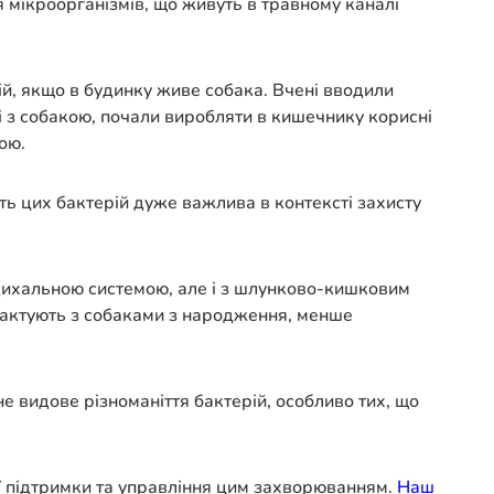
я мікроорганізмів, що живуть в травному каналі
ій, якщо в будинку живе собака. Вчені вводили
і з собакою, почали виробляти в кишечнику корисні
кою.
ть цих бактерій дуже важлива в контексті захисту
з дихальною системою, але і з шлунково-кишковим
онтактують з собаками з народження, менше
е видове різноманіття бактерій, особливо тих, що
ої підтримки та управління цим захворюванням.
Наш