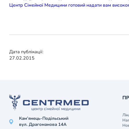
Центр Сімейної Медицини готовий надати вам високоя
Дата публікації:
27.02.2015
ПР
Лік
Кам’янець-Подільський
На
вул. Драгоманова 14А
Нов