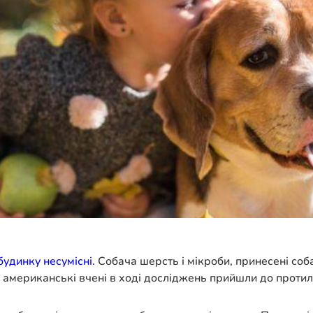
будинку несумісні.
Собача шерсть і мікроби, принесені соба
ле американські вчені в ході досліджень прийшли до проти