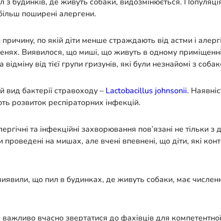
л з будинків, де живуть собаки, видозмінюється. Популяці
більш поширені алергени.
причину, по якій діти менше страждають від астми і алерг
егенях. Виявилося, що миші, що живуть в одному приміщенн
відміну від тієї групи гризунів, які були незнайомі з соба
й вид бактерії стравоходу –
Lactobacillus johnsonii.
Наявніс
ують розвиток респіраторних інфекцій.
алергічні та інфекційні захворювання пов’язані не тільки 
ли проведені на мишах, але вчені впевнені, що діти, які к
виявили, що пил в будинках, де живуть собаки, має численн
и, важливо вчасно звертатися до фахівців для компетентн