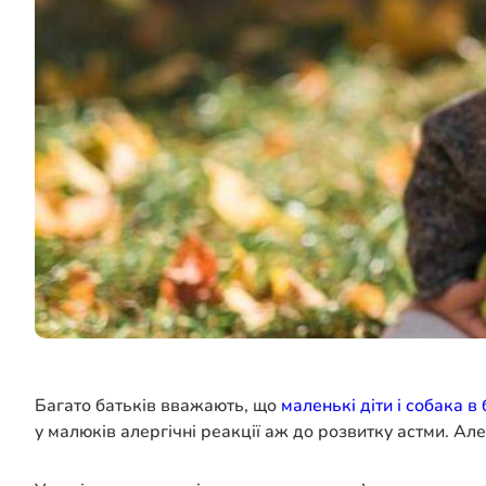
Багато батьків вважають, що
маленькі діти і собака в 
у малюків алергічні реакції аж до розвитку астми. А