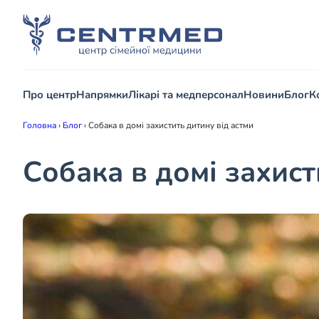
Про центр
Напрямки
Лікарі та медперсонал
Новини
Блог
К
Головна
›
Блог
›
Собака в домі захистить дитину від астми
Собака в домі захист