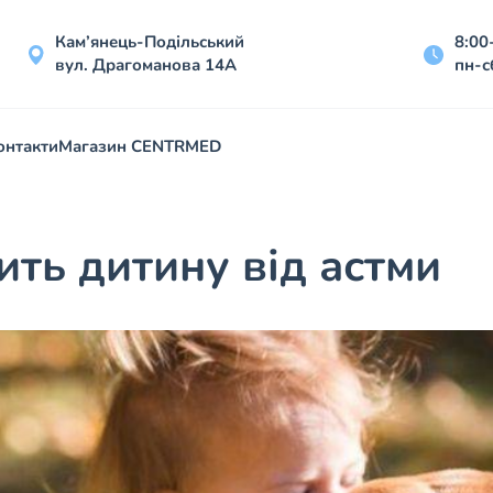
Кам’янець-Подільський
8:00
вул. Драгоманова 14А
пн-с
онтакти
Магазин CENTRMED
ить дитину від астми