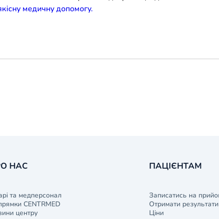
кісну медичну допомогу.
О НАС
ПАЦІЄНТАМ
арі та медперсонал
Записатись на прийо
прямки CENTRMED
Отримати результати 
ини центру
Ціни