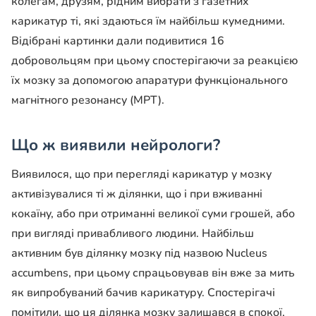
колегам, друзям, рідним вибрати з газетних
карикатур ті, які здаються їм найбільш кумедними.
Відібрані картинки дали подивитися 16
добровольцям при цьому спостерігаючи за реакцією
їх мозку за допомогою апаратури функціонального
магнітного резонансу (МРТ).
Що ж виявили нейрологи?
Виявилося, що при перегляді карикатур у мозку
активізувалися ті ж ділянки, що і при вживанні
кокаїну, або при отриманні великої суми грошей, або
при вигляді привабливого людини. Найбільш
активним був ділянку мозку під назвою Nucleus
accumbens, при цьому спрацьовував він вже за мить
як випробуваний бачив карикатуру. Спостерігачі
помітили, що ця ділянка мозку залишався в спокої,