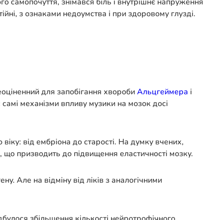
о самопочуття, знімався біль і внутрішнє напруження
ійні, з ознаками недоумства і при здоровому глузді.
неоціненний для запобігання хвороби
Альцгеймера
і
 самі механізми впливу музики на мозок досі
віку: від ембріона до старості. На думку вчених,
, що призводить до підвищення еластичності мозку.
ену. Але на відміну від ліків з аналогічними
ідбулося збільшення кількості нейротрофічного