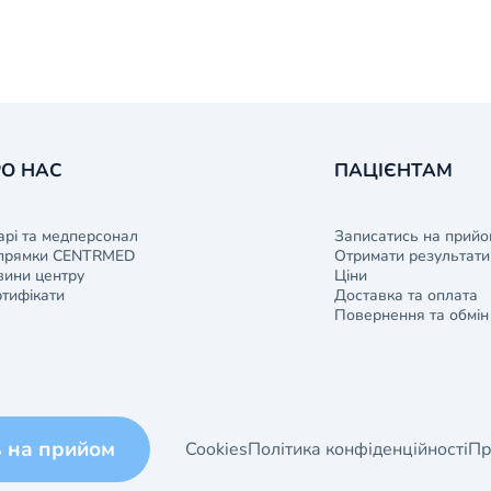
О НАС
ПАЦІЄНТАМ
арі та медперсонал
Записатись на прийо
прямки CENTRMED
Отримати результати 
ини центру
Ціни
тифікати
Доставка та оплата
Повернення та обмін
ь на прийом
Cookies
Політика конфіденційності
Пр