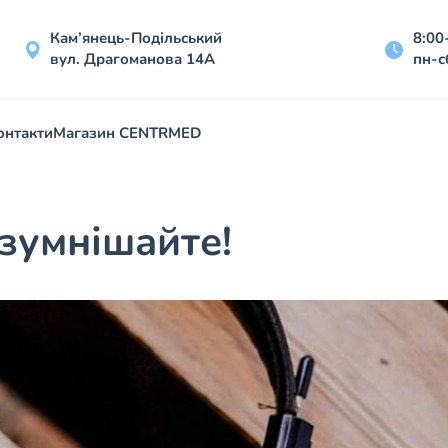
Кам’янець-Подільський
8:00
вул. Драгоманова 14А
пн-с
онтакти
Магазин CENTRMED
озумнішайте!