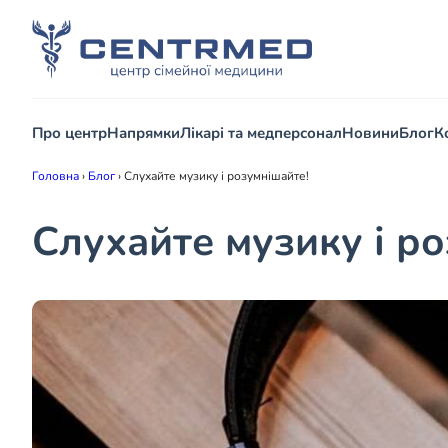
Про центр
Напрямки
Лікарі та медперсонал
Новини
Блог
К
Головна
›
Блог
›
Слухайте музику і розумнішайте!
Слухайте музику і р