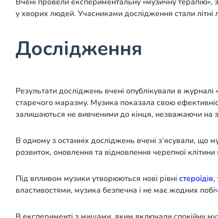
Вчені провели експериментальну «музичну терапію», з
у хворих людей. Учасниками дослідження стали літні лю
Дослідження
Результати досліджень вчені опублікували в журналі 
старечого маразму. Музика показала свою ефективніст
залишаються не вивченими до кінця, незважаючи на зро
В одному з останніх досліджень вчені з’ясували, що м
розвиток, оновлення та відновлення черепної клітини
Під впливом музики утворюються нові рівні
стероїдів
,
властивостями, музика безпечна і не має жодних побі
В експерименті з мишами, яким включали спокійну муз