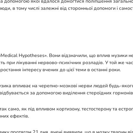
а допомогою якої вдалося домогтися поліпшення загальног
ди, в тому числі залежні від сторонньої допомоги і самост
«Medical Hypotheses». Вони відзначили, що вплив музики 
ь при лікуванні нервово-психічних розладів. У той же час
стання інтересу вчених до цієї теми в останні роки.
узика впливає на черепно-мозкові нерви людей будь-якого 
 відбувається за допомогою виділення стероїдних гормонів
 так само, як під впливом кортизону, тестостерону та естрог
чних ефектів.
ику протягом 21 дня, вчені виявили, що в мозку тварин в