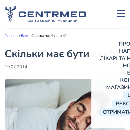
Головна
›
Блог
›
Скільки має бути сну?
ПРО
Скільки має бути сну?
НА
ЛІКАРІ ТА
Н
19.02.2014
КО
МАГАЗИ
РЕЄС
ОТРИМАТИ