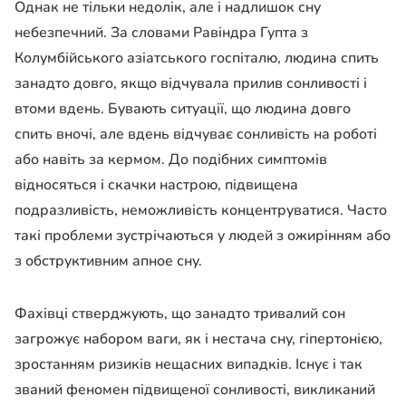
Однак не тільки недолік, але і надлишок сну
небезпечний. За словами Равіндра Гупта з
Колумбійського азіатського госпіталю, людина спить
занадто довго, якщо відчувала прилив сонливості і
втоми вдень. Бувають ситуації, що людина довго
спить вночі, але вдень відчуває сонливість на роботі
або навіть за кермом. До подібних симптомів
відносяться і скачки настрою, підвищена
подразливість, неможливість концентруватися. Часто
такі проблеми зустрічаються у людей з ожирінням або
з обструктивним апное сну.
Фахівці стверджують, що занадто тривалий сон
загрожує набором ваги, як і нестача сну, гіпертонією,
зростанням ризиків нещасних випадків. Існує і так
званий феномен підвищеної сонливості, викликаний