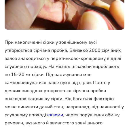
При накопиченні сірки у зовнішньому вусі
утворюється сірчана пробка. Близько 2000 сірчаних
залоз знаходиться у перетинково-хрящовому відділі
слухового проходу. На місяць ці залози виробляють
по 15-20 мг сірки. Під час жування має
самооочищуватися наше вухо від сірки. Проте у
деяких випадках утворюється сірчана пробка
внаслідок надлишку сірки. Від багатьох факторів
може виникати даний стан, наприклад, від наявності у
слуховому проході
екземи
, через порушення обміну
речовин, вузького й звивистого зовнішнього