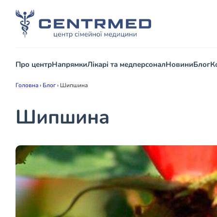
Про центр
Напрямки
Лікарі та медперсонал
Новини
Блог
К
Головна
›
Блог
›
Шипшина
Шипшина