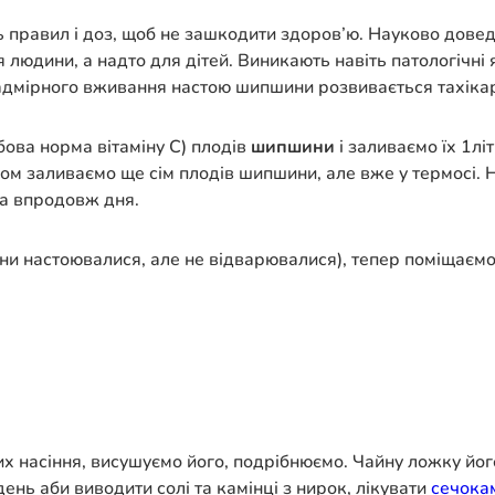
ь правил і доз, щоб не зашкодити здоров’ю. Науково довед
я людини, а надто для дітей. Виникають навіть патологічн
а надмірного вживання настою шипшини розвивається тахіка
обова норма вітаміну С) плодів
шипшини
і заливаємо їх 1лі
м заливаємо ще сім плодів шипшини, але вже у термосі. На
на впродовж дня.
вони настоювалися, але не відварювалися), тепер поміщаємо
их насіння, висушуємо його, подрібнюємо. Чайну ложку йо
ень аби виводити солі та камінці з нирок, лікувати
сечока