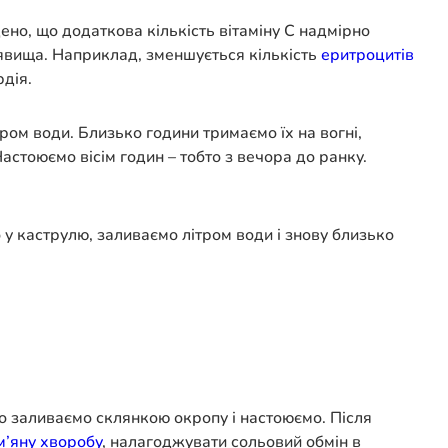
ено, що додаткова кількість вітаміну С надмірно
і явища. Наприклад, зменшується кількість
еритроцитів
рдія.
тром води. Близько години тримаємо їх на вогні,
стоюємо вісім годин – тобто з вечора до ранку.
 у каструлю, заливаємо літром води і знову близько
го заливаємо склянкою окропу і настоюємо. Після
м’яну хворобу
, налагоджувати сольовий обмін в