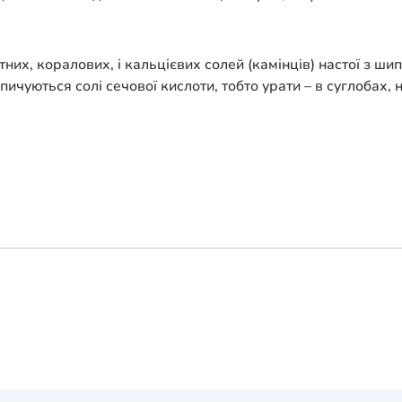
них, коралових, і кальцієвих солей (камінців) настої з ши
ичуються солі сечової кислоти, тобто урати – в суглобах, н