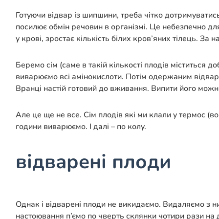
Готуючи відвар із шипшини, треба чітко дотримуватис
посилює обмін речовин в організмі. Це небезпечно дл
у крові, зростає кількість білих кров’яних тілець. З
Беремо сім (саме в такій кількості плодів міститься д
виварюємо всі амінокислоти. Потім одержаним відваро
Вранці настій готовий до вживання. Випити його мож
Але це ще не все. Сім плодів які ми клали у термос (
години виварюємо. І далі – по колу.
відварені плоди
Однак і відварені плоди не викидаємо. Видаляємо з н
настоювання п’ємо по чверть склянки чотири рази на д