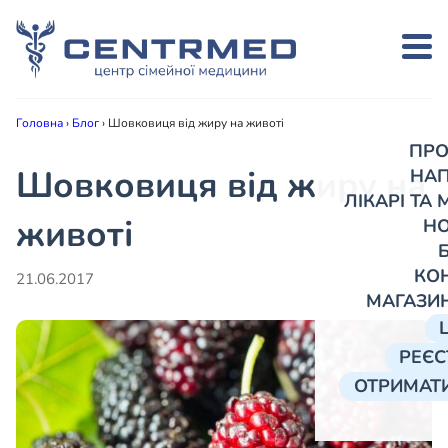
Головна
›
Блог
›
Шовковиця від жиру на животі
ПРО
Шовковиця від жиру на
НА
ЛІКАРІ ТА
животі
Н
КО
21.06.2017
МАГАЗИ
РЕЄС
ОТРИМАТИ