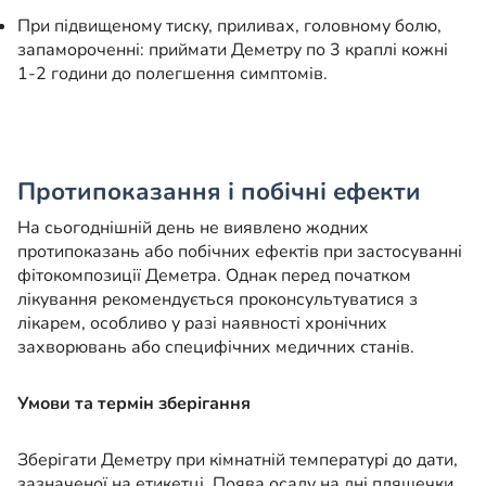
При підвищеному тиску, приливах, головному болю,
запамороченні: приймати Деметру по 3 краплі кожні
1-2 години до полегшення симптомів.
Протипоказання і побічні ефекти
На сьогоднішній день не виявлено жодних
протипоказань або побічних ефектів при застосуванні
фітокомпозиції Деметра. Однак перед початком
лікування рекомендується проконсультуватися з
лікарем, особливо у разі наявності хронічних
захворювань або специфічних медичних станів.
Умови та термін зберігання
Зберігати Деметру при кімнатній температурі до дати,
зазначеної на етикетці. Поява осаду на дні пляшечки