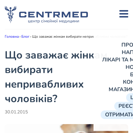
Головна
›
Блог
›
Що заважає жінкам вибирати непривабливих чоловіків?
ПРО
Що заважає жінкам
НА
ЛІКАРІ ТА
вибирати
Н
непривабливих
КО
МАГАЗИ
чоловіків?
РЕЄС
30.01.2015
ОТРИМАТИ