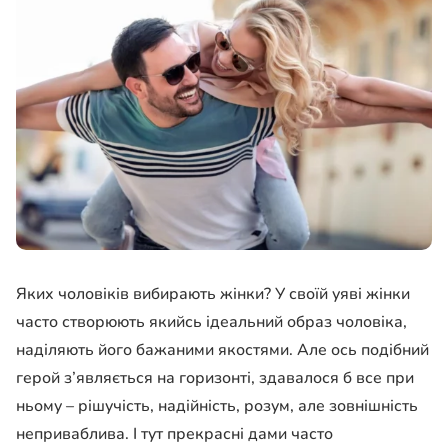
Яких чоловіків вибирають жінки? У своїй уяві жінки
часто створюють якийсь ідеальний образ чоловіка,
наділяють його бажаними якостями. Але ось подібний
герой з’являється на горизонті, здавалося б все при
ньому – рішучість, надійність, розум, але зовнішність
неприваблива. І тут прекрасні дами часто