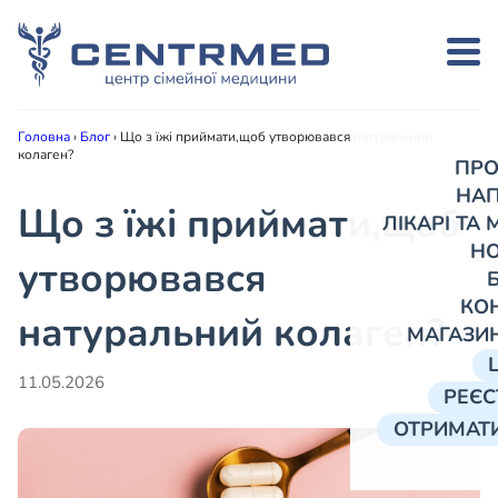
Головна
›
Блог
›
Що з їжі приймати,щоб утворювався натуральний
колаген?
ПРО
НА
Що з їжі приймати,щоб
ЛІКАРІ ТА
Н
утворювався
КО
натуральний колаген?
МАГАЗИ
11.05.2026
РЕЄС
ОТРИМАТИ