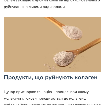
Селен захищає існуючий колаген від окислювального
руйнування вільними радикалами.
Продукти, що руйнують колаген
Цукор прискорює глікацію – процес, при якому
молекули глюкози приєднуються до колагену,
роблячи його жорстким та ламким. Надлишок цукру в