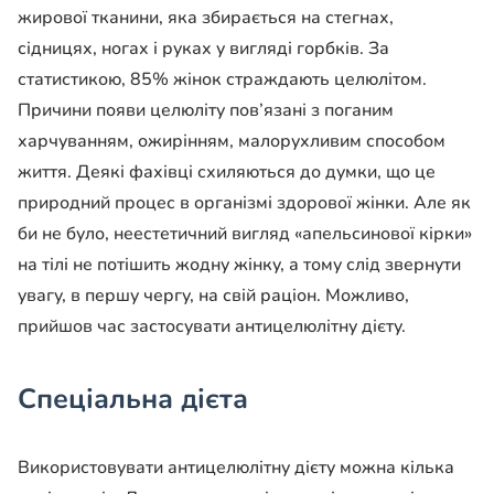
жирової тканини, яка збирається на стегнах,
сідницях, ногах і руках у вигляді горбків. За
статистикою, 85% жінок страждають целюлітом.
Причини появи целюліту пов’язані з поганим
харчуванням, ожирінням, малорухливим способом
життя. Деякі фахівці схиляються до думки, що це
природний процес в організмі здорової жінки. Але як
би не було, неестетичний вигляд «апельсинової кірки»
на тілі не потішить жодну жінку, а тому слід звернути
увагу, в першу чергу, на свій раціон. Можливо,
прийшов час застосувати антицелюлітну дієту.
Спеціальна дієта
Використовувати антицелюлітну дієту можна кілька