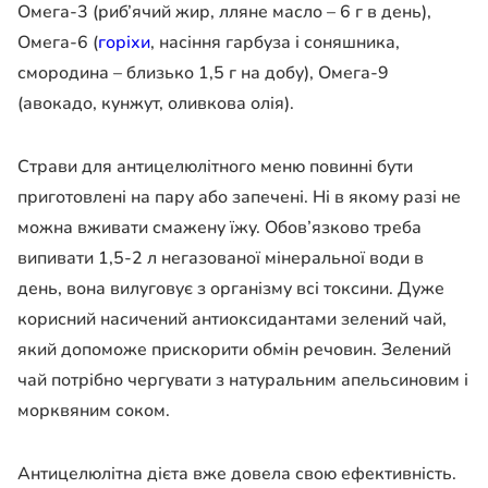
Омега-3 (риб’ячий жир, лляне масло – 6 г в день),
Омега-6 (
горіхи
, насіння гарбуза і соняшника,
смородина – близько 1,5 г на добу), Омега-9
(авокадо, кунжут, оливкова олія).
Страви для антицелюлітного меню повинні бути
приготовлені на пару або запечені. Ні в якому разі не
можна вживати смажену їжу. Обов’язково треба
випивати 1,5-2 л негазованої мінеральної води в
день, вона вилуговує з організму всі токсини. Дуже
корисний насичений антиоксидантами зелений чай,
який допоможе прискорити обмін речовин. Зелений
чай потрібно чергувати з натуральним апельсиновим і
морквяним соком.
Антицелюлітна дієта вже довела свою ефективність.