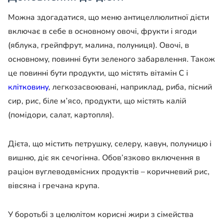
Можна здогадатися, що меню антицеллюлитної дієти
включає в себе в основному овочі, фрукти і ягоди
(яблука, грейпфрут, малина, полуниця). Овочі, в
основному, повинні бути зеленого забарвлення. Також
це повинні бути продукти, що містять вітамін С і
клітковину
, легкозасвоювані, наприклад, риба, пісний
сир, рис, біле м’ясо, продукти, що містять калій
(помідори, салат, картопля).
Дієта, що містить петрушку, селеру, кавун, полуницю і
вишню, діє як сечогінна. Обов’язково включення в
раціон вуглеводвмісних продуктів – коричневий рис,
вівсяна і гречана крупа.
У боротьбі з целюлітом корисні жири з сімейства