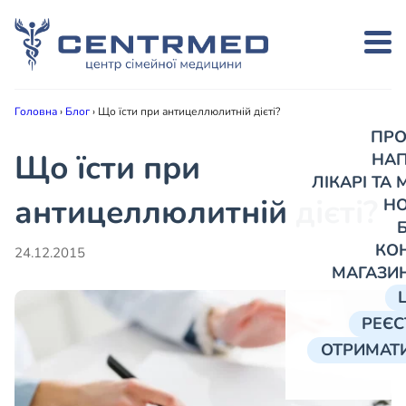
Головна
›
Блог
›
Що їсти при антицеллюлитній дієті?
ПРО
Що їсти при
НА
ЛІКАРІ ТА
антицеллюлитній дієті?
Н
КО
24.12.2015
МАГАЗИ
РЕЄС
ОТРИМАТИ