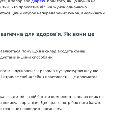
уге, в запор або
діарею.
Крім того, якщо жуйка не
ям тим, хто проковтне кілька жуйок одночасно.
ається цілий клубок непереварених гумок, викликаючи
езпечна для здоров’я. Як вони це
авлюється, тому що в її склад входить суміш
родуктами іншими способами.
 а потім шлунковий сік разом з мускулатурою шлунка
 втрачає свої «клейкі» властивості . Це допомагає
а — це хімія, в ній багато компонентів, вплив яких на
 покинула організм. Для цього потрібно пити багато
же точно не нашкодить організму.