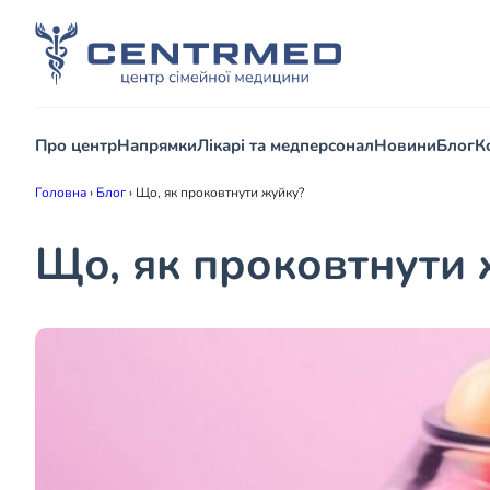
Про центр
Напрямки
Лікарі та медперсонал
Новини
Блог
К
Головна
›
Блог
›
Що, як проковтнути жуйку?
Що, як проковтнути 