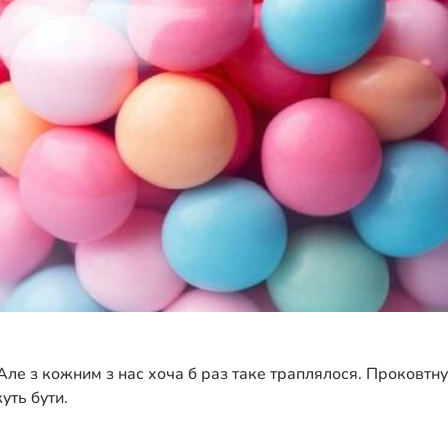
ле з кожним з нас хоча б раз таке траплялося. Проковтнув
уть бути.