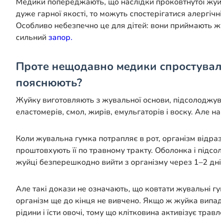
Медики попереджають, що наслідки проковтнутої жуйк
дуже гарної якості, то можуть спостерігатися алергіч
Особливо небезпечно це для дітей: вони приймають жу
сильний
запор.
Проте нещодавно медики спростували
пояснюють?
Жуйку виготовляють з жувальної основи, підсолоджува
еластомерів, смол, жирів, емульгаторів і воску. Але
Коли жувальна гумка потрапляє в рот, організм відраз
проштовхують її по травному тракту. Оболонка і підсо
жуйці безперешкодно вийти з організму через 1–2 дні 
Але такі докази не означають, що ковтати жувальні гум
організм ще до кінця не вивчено. Якщо ж жуйка випад
рідини і їсти овочі, тому що клітковина активізує тра