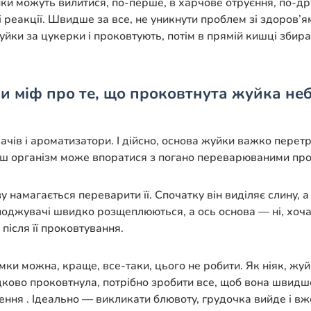
и можуть вилитися, по-перше, в харчове отруєння, по-др
ні реакції. Швидше за все, не уникнути проблем зі здоров’
йки за цукерки і проковтують, потім в прямій кишці збир
 міф про те, що проковтнута жуйка неб
чів і ароматизатори. І дійсно, основа жуйки важко перетр
 наш організм може впоратися з погано переварюваними п
у намагається переварити її. Спочатку він виділяє слину,
лоджувачі швидко розщеплюються, а ось основа — ні, хоча і
після її проковтування.
ки можна, краще, все-таки, цього не робити. Як ніяк, жуйк
ково проковтнула, потрібно зробити все, щоб вона швидше
влення . Ідеально — викликати блювоту, грудочка вийде і в