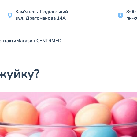
Кам’янець-Подільський
8:00
вул. Драгоманова 14А
пн-с
онтакти
Магазин CENTRMED
жуйку?