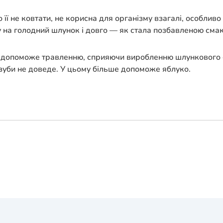
о її не ковтати, не корисна для організму взагалі, особли
 на голодний шлунок і довго — як стала позбавленою смаку
віть допоможе травленню, сприяючи виробленню шлункового
 зуби не доведе. У цьому більше допоможе яблуко.