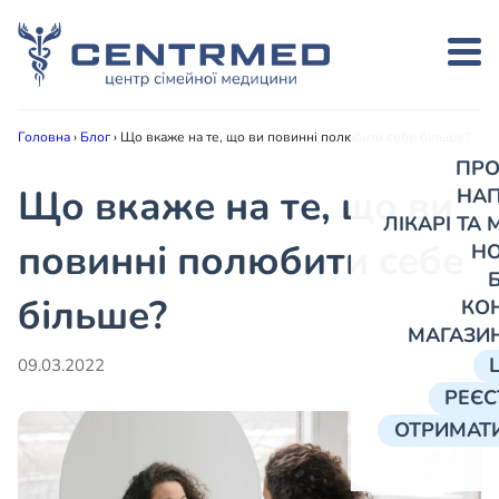
Головна
›
Блог
›
Що вкаже на те, що ви повинні полюбити себе більше?
ПРО
Що вкаже на те, що ви
НА
ЛІКАРІ ТА
повинні полюбити себе
Н
більше?
КО
МАГАЗИ
09.03.2022
РЕЄС
ОТРИМАТИ