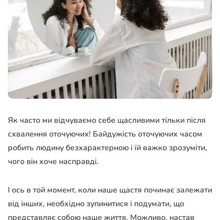
Як часто ми відчуваємо себе щасливими тільки після
схвалення оточуючих! Байдужість оточуючих часом
робить людину безхарактерною і їй важко зрозуміти,
чого він хоче насправді.
І ось в той момент, коли наше щастя починає залежати
від інших, необхідно зупинитися і подумати, що
представляє собою наше життя. Можливо, настав