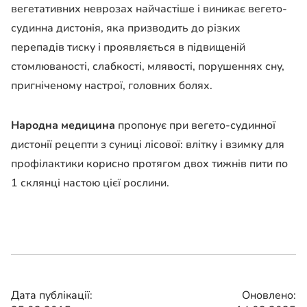
вегетативних неврозах найчастіше і виникає вегето-
судинна дистонія, яка призводить до різких
перепадів тиску і проявляється в підвищеній
стомлюваності, слабкості, млявості, порушеннях сну,
пригніченому настрої, головних болях.
Народна медицина
пропонує при вегето-судинної
дистонії рецепти з суниці лісової: влітку і взимку для
профілактики корисно протягом двох тижнів пити по
1 склянці настою цієї рослини.
Дата публікації:
Оновлено: