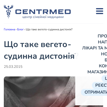
Головна
›
Блог
›
Що таке вегето-судинна дистонія?
ПРО
Що таке вегето-
НА
ЛІКАРІ ТА
судинна дистонія?
Н
КО
25.03.2015
МАГАЗИ
РЕЄС
ОТРИМАТИ