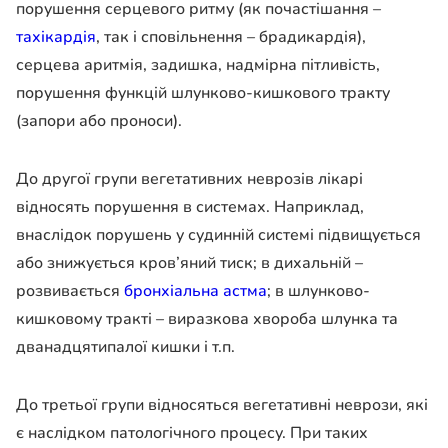
порушення серцевого ритму (як почастішання –
тахікардія
, так і сповільнення – брадикардія),
серцева аритмія, задишка, надмірна пітливість,
порушення функцій шлунково-кишкового тракту
(запори або проноси).
До другої групи вегетативних неврозів лікарі
відносять порушення в системах. Наприклад,
внаслідок порушень у судинній системі підвищується
або знижується кров’яний тиск; в дихальній –
розвивається
бронхіальна астма
; в шлунково-
кишковому тракті – виразкова хвороба шлунка та
дванадцятипалої кишки і т.п.
До третьої групи відносяться вегетативні неврози, які
є наслідком патологічного процесу. При таких