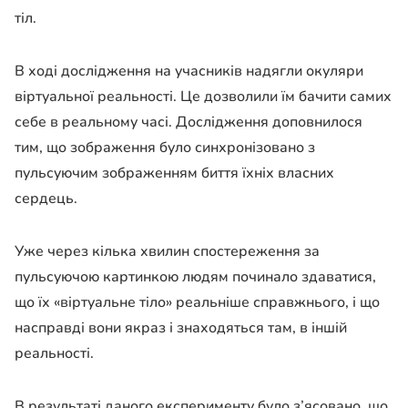
тіл.
В ході дослідження на учасників надягли окуляри
віртуальної реальності. Це дозволили їм бачити самих
себе в реальному часі. Дослідження доповнилося
тим, що зображення було синхронізовано з
пульсуючим зображенням биття їхніх власних
сердець.
Уже через кілька хвилин спостереження за
пульсуючою картинкою людям починало здаватися,
що їх «віртуальне тіло» реальніше справжнього, і що
насправді вони якраз і знаходяться там, в іншій
реальності.
В результаті даного експерименту було з’ясовано, що