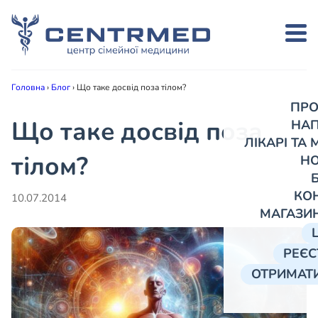
Головна
›
Блог
›
Що таке досвід поза тілом?
ПРО
Що таке досвід поза
НА
ЛІКАРІ ТА
тілом?
Н
КО
10.07.2014
МАГАЗИ
РЕЄС
ОТРИМАТИ