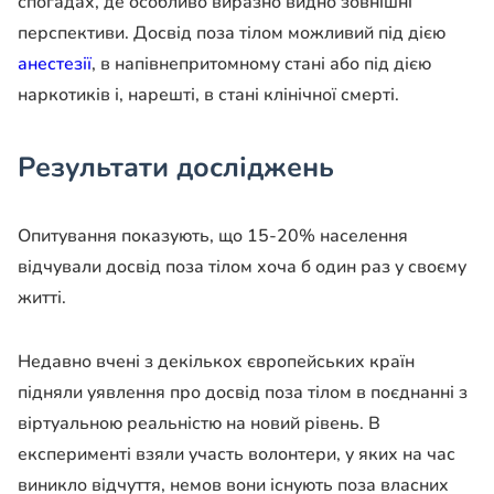
спогадах, де особливо виразно видно зовнішні
перспективи. Досвід поза тілом можливий під дією
анестезії
, в напівнепритомному стані або під дією
наркотиків і, нарешті, в стані клінічної смерті.
Результати досліджень
Опитування показують, що 15-20% населення
відчували досвід поза тілом хоча б один раз у своєму
житті.
Недавно вчені з декількох європейських країн
підняли уявлення про досвід поза тілом в поєднанні з
віртуальною реальністю на новий рівень. В
експерименті взяли участь волонтери, у яких на час
виникло відчуття, немов вони існують поза власних