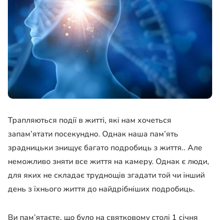
Трапляються події в житті, які нам хочеться
запам’ятати посекундно. Однак наша пам’ять
зрадницьки знищує багато подробиць з життя.. Але
неможливо зняти все життя на камеру. Однак є люди,
для яких не складає труднощів згадати той чи інший
день з їхнього життя до найдрібніших подробиць.
Ви пам’ятаєте, що було на святковому столі 1 січня