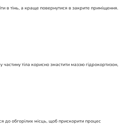
іти в тінь, а краще повернутися в закрите приміщення.
 частину тіла корисно змастити маззю гідрокортизон,
ся до обгорілих місць, щоб прискорити процес