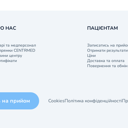
О НАС
ПАЦІЄНТАМ
арі та медперсонал
Записатись на прийо
прямки CENTRMED
Отримати результати 
ини центру
Ціни
тифікати
Доставка та оплата
Повернення та обмін
ь на прийом
Cookies
Політика конфіденційності
Пр