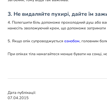
загоєння, тому вода так важлива.
3. Не видаляйте пухирі, дайте їм заж
4. Полегшити біль допоможе прохолодний душ або ва
нанесіть зволожуючий крем, що допоможе затримати вол
5. Якщо опік супроводжується
ознобом
, головним бол
При опіках тіла намагайтеся менше бувати на сонці, н
Дата публікації:
07.04.2015