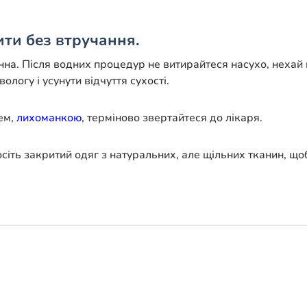
ити без втручання.
нна. Після водних процедур не витирайтеся насухо, неха
огу і усунути відчуття сухості.
ем,
лихоманкою
, терміново звертайтеся до лікаря.
осіть закритий одяг з натуральних, але щільних тканин, що