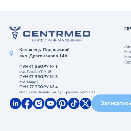
ПР
Лік
Кам’янець-Подільський
На
вул. Драгоманова 14А
Нов
Сер
ПУНКТ ЗБОРУ № 1
вул. Героїв УПА 15
ПУНКТ ЗБОРУ № 3
вул. Миру 2
ПУНКТ ЗБОРУ № 4
смт. Скала-Подільська, вул.Грушевського 103
Записатис