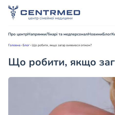
Про центр
Напрямки
Лікарі та медперсонал
Новини
Блог
К
Головна
›
Блог
›
Що робити, якщо загар виявився опіком?
Що робити, якщо заг