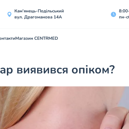
Кам’янець-Подільський
8:00
вул. Драгоманова 14А
пн-с
онтакти
Магазин CENTRMED
ар виявився опіком?