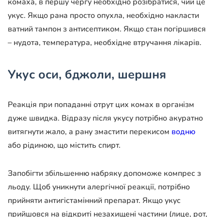
комаха, в першу чергу необхідно розібратися, чий це
укус. Якщо рана просто опухла, необхідно накласти
ватний тампон з антисептиком. Якщо стан погіршився
– нудота, температура, необхідне втручання лікарів.
Укус оси, бджоли, шершня
Реакція при попаданні отрут цих комах в організм
дуже швидка. Відразу після укусу потрібно акуратно
витягнути жало, а рану змастити перекисом
водню
або рідиною, що містить спирт.
Запобігти збільшенню набряку допоможе компрес з
льоду. Щоб уникнути алергічної реакції, потрібно
прийняти антигістамінний препарат. Якщо укус
прийшовся на відкриті незахищені частини (лице, рот,