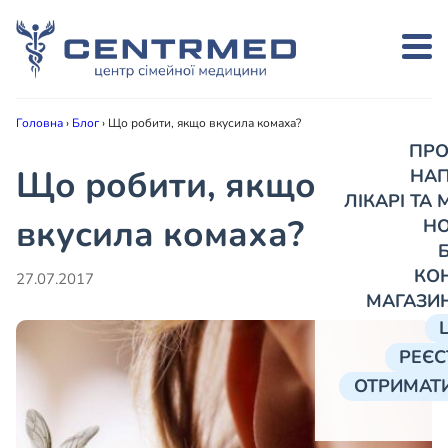
Головна
›
Блог
›
Що робити, якщо вкусила комаха?
ПРО
Що робити, якщо
НА
ЛІКАРІ ТА
вкусила комаха?
Н
КО
27.07.2017
МАГАЗИ
РЕЄС
ОТРИМАТИ