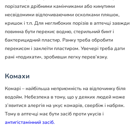
порізатися дрібними камінчиками або кинутими
несвідомими відпочиваючими осколками пляшок,
кришок і т.п. Для неглибоких порізів в аптечці завжди
повинна бути перекис водню, стерильний бинт і
бактерицидний пластир. Ранку треба обробити
перекисом і заклеїти пластиром. Увечері треба дати
рані «подихати», зробивши легку перев’язку.
Комахи
Комарі – найбільша неприємність на відпочинку біля
водойм. Небезпека в тому, що у деяких людей може
з’явитися алергія на укус комарів, свербіж і набряк.
Тому в аптечці має бути засіб проти укусів і
антигістамінний засіб.