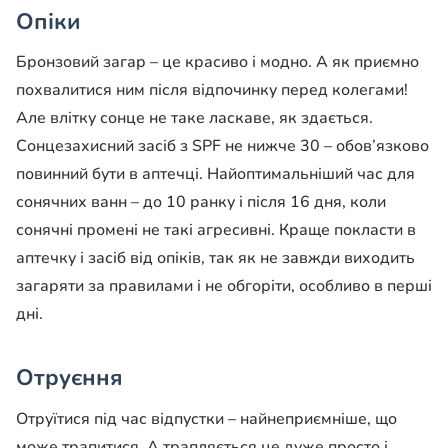
Опіки
Бронзовий загар – це красиво і модно. А як приємно
похвалитися ним після відпочинку перед колегами!
Але влітку сонце не таке ласкаве, як здається.
Сонцезахисний засіб з SPF не нижче 30 – обов’язково
повинний бути в аптечці. Найоптимальніший час для
сонячних ванн – до 10 ранку і після 16 дня, коли
сонячні промені не такі агресивні. Краще покласти в
аптечку і засіб від опіків, так як не завжди виходить
загаряти за правилами і не обгоріти, особливо в перші
дні.
Отруєння
Отруїтися під час відпустки – найнеприємніше, що
може трапитися. А трапляється це дуже просто і