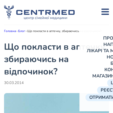
Головна
›
Блог
›
Що покласти в аптечку, збираючись на відпочинок?
ПРО
Що покласти в аптечку,
НА
ЛІКАРІ ТА
збираючись на
Н
відпочинок?
КО
МАГАЗИ
30.03.2014
РЕЄС
ОТРИМАТИ