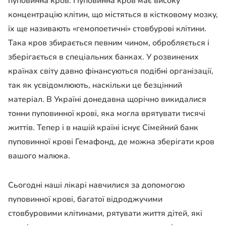
пуповинна кров. Пуповинна кров має високу
концентрацію клітин, що містяться в кістковому мозку,
їх ще називають «гемопоетичні» стовбурові клітини.
Така кров збирається певним чином, обробляється і
зберігається в спеціальних банках. У розвинених
країнах світу давно фінансуються подібні організації,
так як усвідомлюють, наскільки це безцінний
матеріал. В Україні донедавна щорічно викидалися
тонни пуповинної крові, яка могла врятувати тисячі
життів. Тепер і в нашій країні існує Сімейний банк
пуповинної крові Гемафонд, де можна зберігати кров
вашого малюка.
Сьогодні наші лікарі навчилися за допомогою
пуповинної крові, багатої відроджучими
стовбуровими клітинами, рятувати життя дітей, які