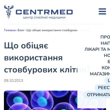
Головна
›
Блог
›
Що обіцяє використання стовбурових клітин?
ПРО
Що обіцяє
НА
ЛІКАРІ ТА
використання
Н
стовбурових клітин?
КО
МАГАЗИ
09.10.2013
РЕЄС
ОТРИМАТИ