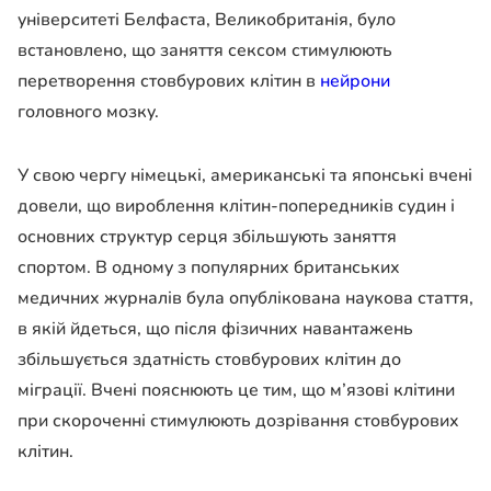
університеті Белфаста, Великобританія, було
встановлено, що заняття сексом стимулюють
перетворення стовбурових клітин в
нейрони
головного мозку.
У свою чергу німецькі, американські та японські вчені
довели, що вироблення клітин-попередників судин і
основних структур серця збільшують заняття
спортом. В одному з популярних британських
медичних журналів була опублікована наукова стаття,
в якій йдеться, що після фізичних навантажень
збільшується здатність стовбурових клітин до
міграції. Вчені пояснюють це тим, що м’язові клітини
при скороченні стимулюють дозрівання стовбурових
клітин.