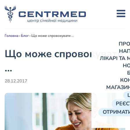
Головна
›
Блог
›
Що може спровокувати …
ПРО
Що може спровокувати
НА
ЛІКАРІ ТА
…
Н
КО
28.12.2017
МАГАЗИ
РЕЄС
ОТРИМАТИ