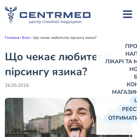
Головна
›
Блог
›
Що чекає любителів пірсингу язика?
ПРО
Що чекає любителів
НА
ЛІКАРІ ТА
пірсингу язика?
Н
КО
26.05.2016
МАГАЗИ
РЕЄС
ОТРИМАТИ