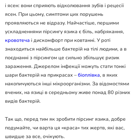
і ясен: вони сприяють відколювання зубів і рецесії
ясен. При цьому, симптоми цих порушень
проявляються не відразу. Найчастіше, першими
ускладненнями пірсингу язика є біль, набрякання,
кровотеча
і дискомфорт при ковтанні. У роті
знаходиться найбільше бактерій на тілі людини, а в
поєднанні з пірсингом це сильно збільшує ризик
зараження. Джерелом інфекції можуть стати тонкі
шари бактерій на прикрасах –
біоплівка
, в яких
накопичуються інші мікроорганізми. За відомостями
вчених, на язиці в середньому живе понад 80 різних
видів бактерій.
Так що, перед тим як зробити пірсинг язика, добре
подумайте, чи варта ця «краса» тих жертв, які вас,
швидше за все, очікують.