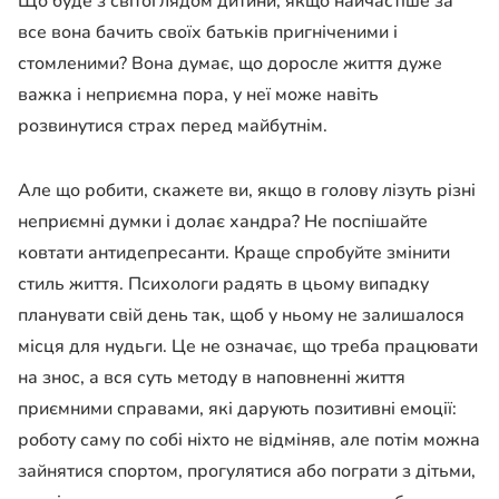
Що буде з світоглядом дитини, якщо найчастіше за
все вона бачить своїх батьків пригніченими і
стомленими? Вона думає, що доросле життя дуже
важка і неприємна пора, у неї може навіть
розвинутися страх перед майбутнім.
Але що робити, скажете ви, якщо в голову лізуть різні
неприємні думки і долає хандра? Не поспішайте
ковтати антидепресанти. Краще спробуйте змінити
стиль життя. Психологи радять в цьому випадку
планувати свій день так, щоб у ньому не залишалося
місця для нудьги. Це не означає, що треба працювати
на знос, а вся суть методу в наповненні життя
приємними справами, які дарують позитивні емоції:
роботу саму по собі ніхто не відміняв, але потім можна
зайнятися спортом, прогулятися або пограти з дітьми,