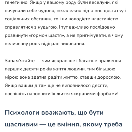
генетично. Якщо у вашому роду були веселуни, які
почували себе чудово, незалежно від рівня достатку і
соціальних обставин, то і ви володієте властивістю
справлятися з нудьгою. І тут важливо послідовно
розвинути «гормон щастя», а не пригнічувати, в чому
величезну роль відіграє виховання.
Запам’ятайте — чим яскравіше і багатше враження
перших десяти років життя людини, тим більшою
мірою вона здатна радіти життю, ставши дорослою.
Якщо вашим дітям ще не виповнилося десяти,
поспішіть наповнити їх життя яскравими фарбами!
Психологи вважають, що бути
щасливим — це вміння, якому треба