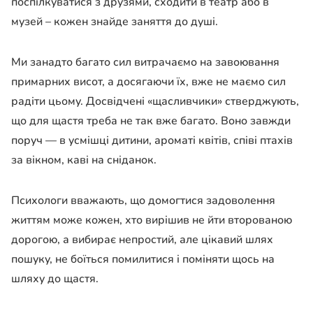
поспілкуватися з друзями, сходити в театр або в
музей – кожен знайде заняття до душі.
Ми занадто багато сил витрачаємо на завоювання
примарних висот, а досягаючи їх, вже не маємо сил
радіти цьому. Досвідчені «щасливчики» стверджують,
що для щастя треба не так вже багато. Воно завжди
поруч — в усмішці дитини, ароматі квітів, співі птахів
за вікном, каві на сніданок.
Психологи вважають, що домогтися задоволення
життям може кожен, хто вирішив не йти второваною
дорогою, а вибирає непростий, але цікавий шлях
пошуку, не боїться помилитися і поміняти щось на
шляху до щастя.