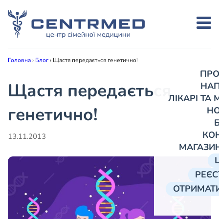
Головна
›
Блог
›
Щастя передається генетично!
ПРО
Щастя передається
НА
ЛІКАРІ ТА
генетично!
Н
КО
13.11.2013
МАГАЗИ
РЕЄС
ОТРИМАТИ