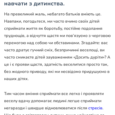
навчати з дитинства.
На превеликий жаль, небагато батьків вміють це.
Навпаки, погодьтеся, ми часто вчимо своїх дітей
сприймати життя як боротьбу, постійне подолання
труднощів, а відчуття щастя ми пов’язуємо з черговою
перемогою над собою чи обставинами. Згадайте: вас
часто дратує гучний сміх, безпричинні веселощі, ви
часто смикаєте дітей зауваженням «Досить дуріти»? А
це і є прояви щастя, здатність веселитися просто так,
без жодного приводу, які ми несвідомо придушуємо в
наших дітях.
Тим часом вміння сприймати все легко і проявляти
веселу вдачу допомагає людині легше сприймати
негаразди і швидше відновлюватися після
стресів
.