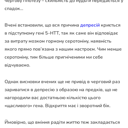
чергову гіпотезу – схильність до нудьги передається у
спадок…
Вчені встановили, що вся причина
депресій
криється
в підступному гені 5-НТТ, так як саме він відповідає
за витрату мозком гормону серотоніну, наявність
якого прямо пов’язана з нашим настроєм. Чим менше
серотоніну, тим більше пригніченими ми себе
відчуваємо.
Однак висновки вчених ще не привід в черговий раз
зариватися в депресію з образою на предків, що не
нагородили вас достатньою кількістю цього
«щасливого» гена. Відкриття має і зворотний бік.
Ймовірно, що вміння радіти життю теж закладається