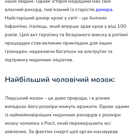
іншій людині. Однак історія медицини має свій
власний рекорд, пов’язаний із старістю
донора.
Найстаріший донор крові у світі – це Антоніо
Інфантіно, італієць, який вперше здав кров у віці 100
років. Цей акт героїзму та безцінного внеску в рятівні
процедури став великим прикладом для інших
громадян, надихаючи багатьох на альтруїзм та
підтримку медичних ініціатив.
Найбільший чоловічий мозок:
Людський мозок – це диво природи, і в різних
випадках його розміри можуть вражати. Однак одним
із найнеймовірніших медичних рекордів є розміри
мозку чоловіка з Росії, який перевершують всі
уявлення. За фактом смерті цей орган масивував