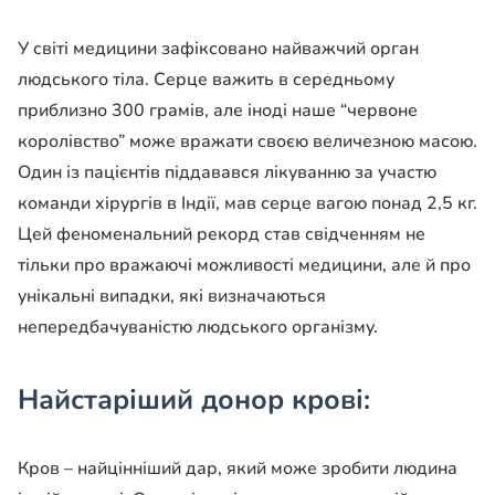
У світі медицини зафіксовано найважчий орган
людського тіла. Серце важить в середньому
приблизно 300 грамів, але іноді наше “червоне
королівство” може вражати своєю величезною масою.
Один із пацієнтів піддавався лікуванню за участю
команди хірургів в Індії, мав серце вагою понад 2,5 кг.
Цей феноменальний рекорд став свідченням не
тільки про вражаючі можливості медицини, але й про
унікальні випадки, які визначаються
непередбачуваністю людського організму.
Найстаріший донор крові:
Кров – найцінніший дар, який може зробити людина