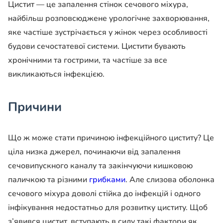
Цистит — це запалення стінок сечового міхура,
найбільш розповсюджене урологічне захворювання,
яке частіше зустрічається у жінок через особливості
будови сечостатевої системи. Цистити бувають
хронічними та гострими, та частіше за все
викликаються інфекцією.
Причини
Що ж може стати причиною інфекційного циститу? Це
ціла низка джерел, починаючи від запалення
сечовипускного каналу та закінчуючи кишковою
паличкою та різними
грибками
. Але слизова оболонка
сечового міхура доволі стійка до інфекцій і одного
інфікування недостатньо для розвитку циститу. Щоб
з’явився цистит, вступають в силу такі фактори як