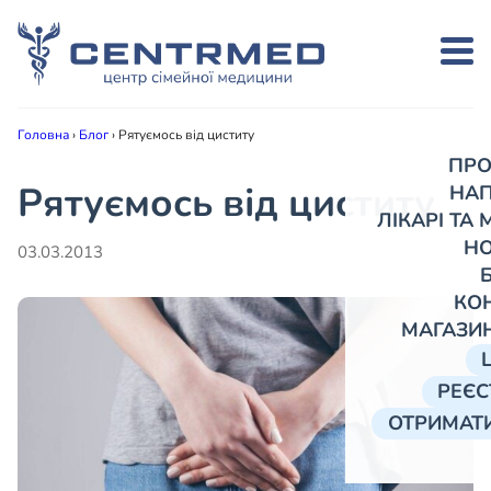
Головна
›
Блог
›
Рятуємось від циститу
ПРО
Рятуємось від циститу
НА
ЛІКАРІ ТА
Н
03.03.2013
КО
МАГАЗИ
РЕЄС
ОТРИМАТИ